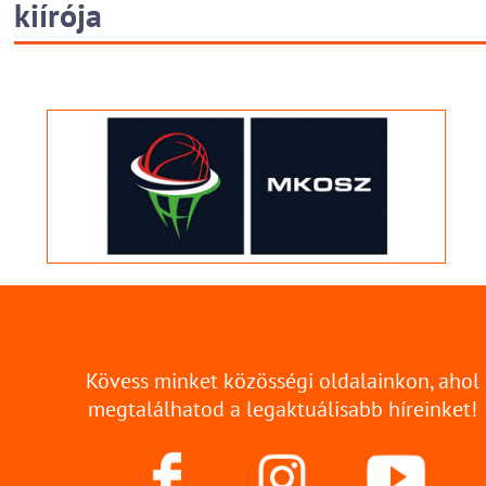
kiírója
Kövess minket közösségi oldalainkon, ahol
megtalálhatod a legaktuálisabb híreinket!