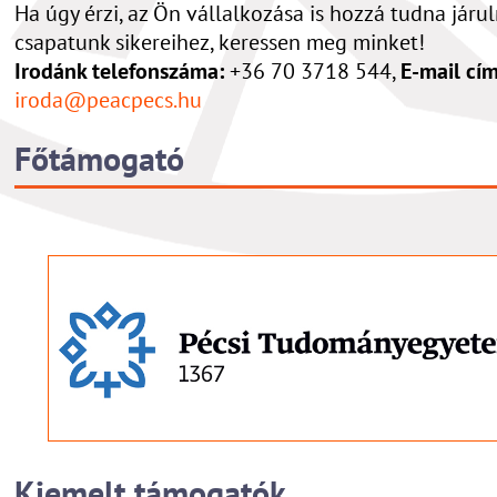
Ha úgy érzi, az Ön vállalkozása is hozzá tudna járul
csapatunk sikereihez, keressen meg minket!
Irodánk telefonszáma:
+36 70 3718 544,
E-mail cí
iroda@peacpecs.hu
Főtámogató
Kiemelt támogatók