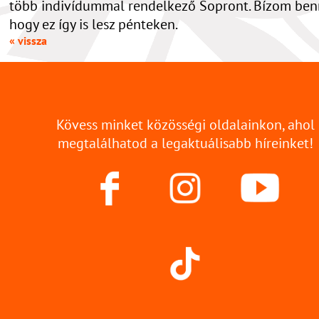
több indivídummal rendelkező Sopront. Bízom ben
hogy ez így is lesz pénteken.
« vissza
Kövess minket közösségi oldalainkon, ahol
megtalálhatod a legaktuálisabb híreinket!