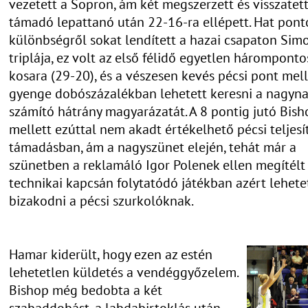
vezetett a Sopron, ám két megszerzett és visszatet
támadó lepattanó után 22-16-ra ellépett. Hat pont
különbségről sokat lendített a hazai csapaton Sim
triplája, ez volt az első félidő egyetlen háromponto
kosara (29-20), és a vészesen kevés pécsi pont mell
gyenge dobószázalékban lehetett keresni a nagyn
számító hátrány magyarázatát. A 8 pontig jutó Bish
mellett ezúttal nem akadt értékelhető pécsi teljes
támadásban, ám a nagyszünet elején, tehát már a
szünetben a reklamáló Igor Polenek ellen megítélt
technikai kapcsán folytatódó játékban azért lehete
bizakodni a pécsi szurkolóknak.
Hamar kiderült, hogy ezen az estén
lehetetlen küldetés a vendéggyőzelem.
Bishop még bedobta a két
szabaddobást, a labdabirtoklás után