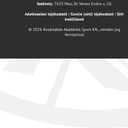
Székhely:
7633 Pécs, Dr. Veress Endre u. 10.
Adatkezelési tájékoztató
|
Cookie (süti) tájékoztató
|
Süti
beállítások
© 2026 Kosárlabda Akadémia Sport Kft., minden jog
fenntartva!