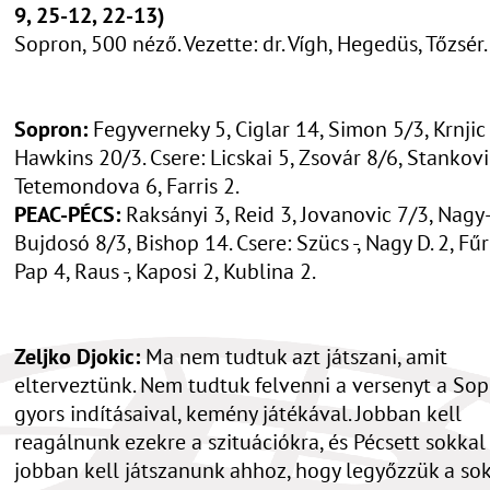
9, 25-12, 22-13)
Sopron, 500 néző. Vezette: dr. Vígh, Hegedüs, Tőzsér.
Sopron:
Fegyverneky 5, Ciglar 14, Simon 5/3, Krnjic 
Hawkins 20/3. Csere: Licskai 5, Zsovár 8/6, Stankovi
Tetemondova 6, Farris 2.
PEAC-PÉCS:
Raksányi 3, Reid 3, Jovanovic 7/3, Nagy
Bujdosó 8/3, Bishop 14. Csere: Szücs -, Nagy D. 2, Fűré
Pap 4, Raus -, Kaposi 2, Kublina 2.
Zeljko Djokic:
Ma nem tudtuk azt játszani, amit
elterveztünk. Nem tudtuk felvenni a versenyt a So
gyors indításaival, kemény játékával. Jobban kell
reagálnunk ezekre a szituációkra, és Pécsett sokkal
jobban kell játszanunk ahhoz, hogy legyőzzük a so