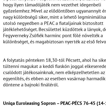
hogy ilyen támadójáték nem vezethet idegenbeli
győzelemhez. Mivel az elődöntőben ugyanannyit ér
nagy különbségű siker, mint a lehető legminimálisa
utolsó negyedben a PEAC a fiataljainak biztosított
játéklehetőséget. Becsülettel küzdöttek a lányok, d
Fegyverneky Zsófiék harminc pont fölé növelték a
különbséget, és magabiztosan nyerték az első felvo
A folytatás pénteken 18,30-tól Pécsett, ahol ha sike
túltenni magukat a keddi fiaskón joggal elkeserede
csalódott játékosainknak, nem elképzelhetetlen az
egyenlítés, és ebben az esetben vasárnap harmadi
döntene a bajnoki fináléról.
Uniqa Euroleasing Sopron – PEAC-PÉCS 76-45 (14-