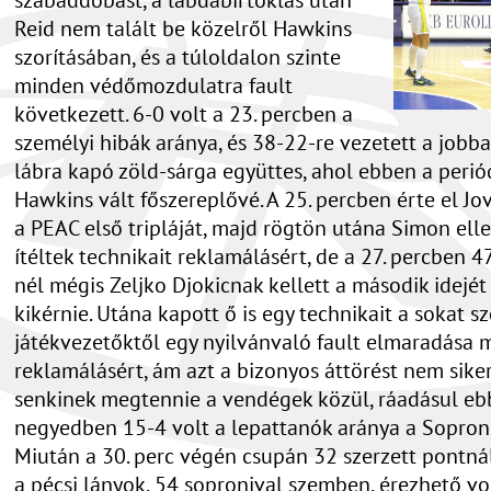
Reid nem talált be közelről Hawkins
szorításában, és a túloldalon szinte
minden védőmozdulatra fault
következett. 6-0 volt a 23. percben a
személyi hibák aránya, és 38-22-re vezetett a jobb
lábra kapó zöld-sárga együttes, ahol ebben a peri
Hawkins vált főszereplővé. A 25. percben érte el Jo
a PEAC első tripláját, majd rögtön utána Simon ell
ítéltek technikait reklamálásért, de a 27. percben 4
nél mégis Zeljko Djokicnak kellett a második idejét
kikérnie. Utána kapott ő is egy technikait a sokat s
játékvezetőktől egy nyilvánvaló fault elmaradása m
reklamálásért, ám azt a bizonyos áttörést nem sike
senkinek megtennie a vendégek közül, ráadásul eb
negyedben 15-4 volt a lepattanók aránya a Sopron 
Miután a 30. perc végén csupán 32 szerzett pontnál
a pécsi lányok, 54 sopronival szemben, érezhető vol