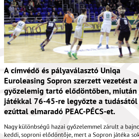
A címvédő és pályaválasztó Uniqa
Euroleasing Sopron szerzett vezetést a
győzelemig tartó elődöntőben, miután 
játékkal 76-45-re legyőzte a tudásától
ezúttal elmaradó PEAC-PÉCS-et.
Nagy különbségű hazai győzelemmel zárult a bajn
keddi, soproni elődöntője, mert a Sopron játéka so