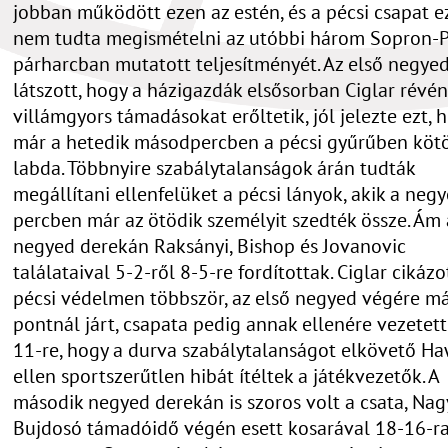
jobban működött ezen az estén, és a pécsi csapat e
nem tudta megismételni az utóbbi három Sopron-
párharcban mutatott teljesítményét. Az első negye
látszott, hogy a házigazdák elsősorban Ciglar révén
villámgyors támadásokat erőltetik, jól jelezte ezt, 
már a hetedik másodpercben a pécsi gyűrűben kötöt
labda. Többnyire szabálytalanságok árán tudták
megállítani ellenfelüket a pécsi lányok, akik a negy
percben már az ötödik személyit szedték össze. Ám 
negyed derekán Raksányi, Bishop és Jovanovic
találataival 5-2-ről 8-5-re fordítottak. Ciglar cikázo
pécsi védelmen többször, az első negyed végére má
pontnál járt, csapata pedig annak ellenére vezetett
11-re, hogy a durva szabálytalanságot elkövető H
ellen sportszerűtlen hibát ítéltek a játékvezetők. A
második negyed derekán is szoros volt a csata, Nag
Bujdosó támadóidő végén esett kosarával 18-16-r