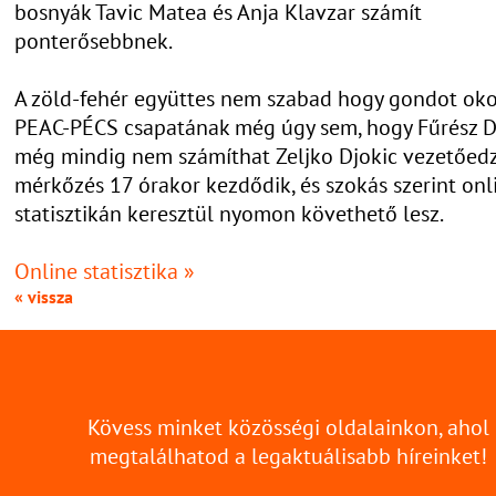
bosnyák Tavic Matea és Anja Klavzar számít
ponterősebbnek.
A zöld-fehér együttes nem szabad hogy gondot ok
PEAC-PÉCS csapatának még úgy sem, hogy Fűrész D
még mindig nem számíthat Zeljko Djokic vezetőedz
mérkőzés 17 órakor kezdődik, és szokás szerint onl
statisztikán keresztül nyomon követhető lesz.
Online statisztika »
« vissza
Kövess minket közösségi oldalainkon, ahol
megtalálhatod a legaktuálisabb híreinket!