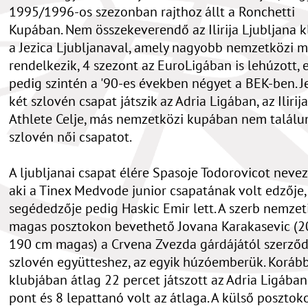
1995/1996-os szezonban rajthoz állt a Ronchetti
Kupában. Nem összekeverendő az Ilirija Ljubljana k
a Jezica Ljubljanaval, amely nagyobb nemzetközi m
rendelkezik, 4 szezont az EuroLigában is lehúzott, 
pedig szintén a '90-es években négyet a BEK-ben. J
két szlovén csapat játszik az Adria Ligában, az Ilirija
Athlete Celje, más nemzetközi kupában nem találu
szlovén női csapatot.
A ljubljanai csapat élére Spasoje Todorovicot nevezt
aki a Tinex Medvode junior csapatának volt edzője,
segédedzője pedig Haskic Emir lett. A szerb nemzet
magas posztokon bevethető Jovana Karakasevic (20
190 cm magas) a Crvena Zvezda gárdájától szerződ
szlovén együtteshez, az egyik húzóemberük. Korább
klubjában átlag 22 percet játszott az Adria Ligában
pont és 8 lepattanó volt az átlaga. A külső posztok