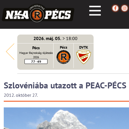
2026. máj. 05.
> 18:00
écs
Pécs
Pécs
DVTK
Magyar Bajnokság rájátszás
2026
77 - 49
Szlovéniába utazott a PEAC-PÉCS
2012. október 27.