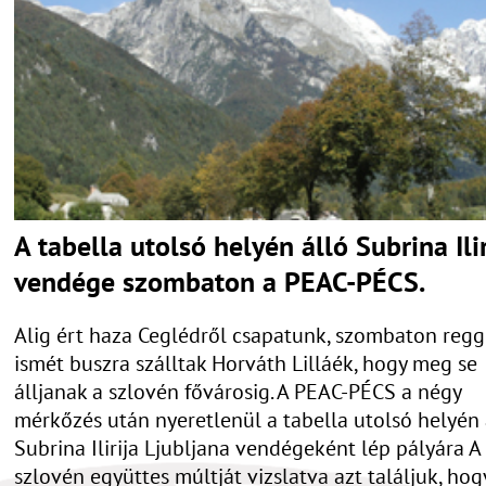
A tabella utolsó helyén álló Subrina Ilir
vendége szombaton a PEAC-PÉCS.
Alig ért haza Ceglédről csapatunk, szombaton regg
ismét buszra szálltak Horváth Lilláék, hogy meg se
álljanak a szlovén fővárosig. A PEAC-PÉCS a négy
mérkőzés után nyeretlenül a tabella utolsó helyén 
Subrina Ilirija Ljubljana vendégeként lép pályára A
szlovén együttes múltját vizslatva azt találjuk, hog