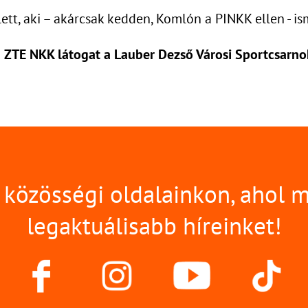
, aki – akárcsak kedden, Komlón a PINKK ellen - ismé
 ZTE NKK látogat a Lauber Dezső Városi Sportcsarno
közösségi oldalainkon, ahol 
legaktuálisabb híreinket!