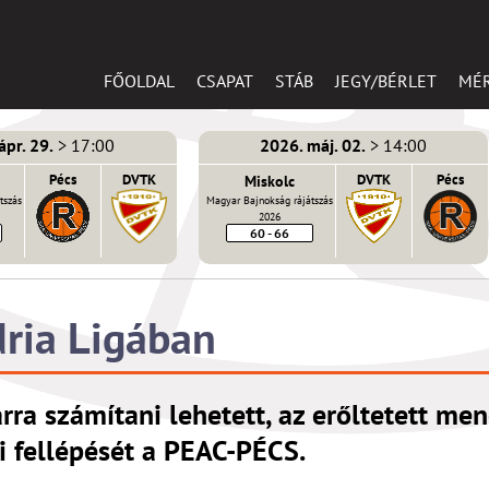
FŐOLDAL
CSAPAT
STÁB
JEGY/BÉRLET
MÉ
ápr. 29.
> 17:00
2026. máj. 02.
> 14:00
Pécs
DVTK
Miskolc
DVTK
Pécs
tszás
Magyar Bajnokság rájátszás
2026
60 - 66
dria Ligában
rra számítani lehetett, az erőltetett me
i fellépését a PEAC-PÉCS.