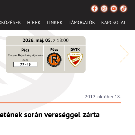
RKŐZÉSEK
HÍREK
LINKEK
TÁMOGATÓK
KAPCSOLAT
2026. máj. 05.
> 18:00
Pécs
Pécs
DVTK
Magyar Bajnokság rájátszás
2026
77 - 49
2012. október 18.
netének során vereséggel zárta