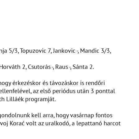
onja 5/3, Topuzovic 7, Jankovic -, Mandic 3/3,
orváth 2, Csutorás -, Raus -, Sánta 2.
hogy érkezéskor és távozáskor is rendőri
ellenfelével, az első periódus után 3 ponttal
th Lilláék programját.
n gondolnunk kell arra, hogy vasárnap fontos
oj Korać volt az uralkodó, a lepattanó harcot