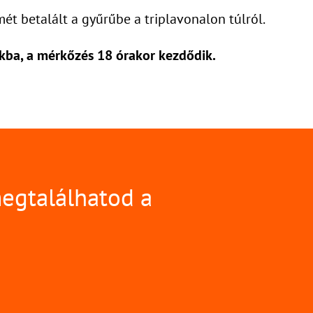
t betalált a gyűrűbe a triplavonalon túlról.
kba, a mérkőzés 18 órakor kezdődik.
megtalálhatod a