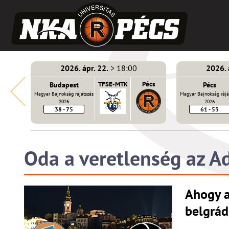
2026. ápr. 22.
> 18:00
2026. 
E-MTK
Budapest
TFSE-MTK
Pécs
Pécs
Magyar Bajnokság rájátszás
Magyar Bajnokság rájá
2026
2026
38 - 75
61 - 53
Oda a veretlenség az A
Ahogy a
belgrád