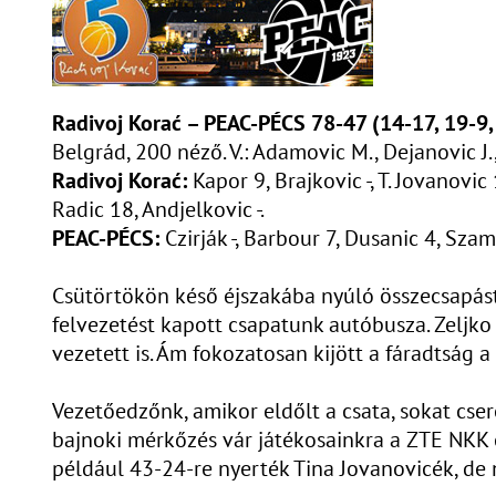
Radivoj Korać – PEAC-PÉCS 78-47 (14-17, 19-9,
Belgrád, 200 néző. V.: Adamovic M., Dejanovic J.
Radivoj Korać:
Kapor 9, Brajkovic -, T. Jovanovic 
Radic 18, Andjelkovic -.
PEAC-PÉCS:
Czirják -, Barbour 7, Dusanic 4, Szam
Csütörtökön késő éjszakába nyúló összecsapást 
felvezetést kapott csapatunk autóbusza. Zeljko 
vezetett is. Ám fokozatosan kijött a fáradtság 
Vezetőedzőnk, amikor eldőlt a csata, sokat cser
bajnoki mérkőzés vár játékosainkra a ZTE NKK e
például 43-24-re nyerték Tina Jovanovicék, de n