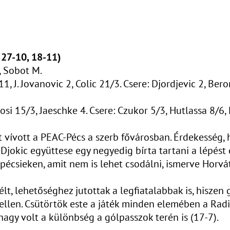
 27-10, 18-11)
, Sobot M.
11, J. Jovanovic 2, Colic 21/3. Csere: Djordjevic 2, Ber
osi 15/3, Jaeschke 4. Csere: Czukor 5/3, Hutlassa 8/6, H
vívott a PEAC-Pécs a szerb fővárosban. Érdekesség, 
Djokic együttese egy negyedig bírta tartani a lépést 
a pécsieken, amit nem is lehet csodálni, ismerve Horvá
élt, lehetőséghez jutottak a legfiatalabbak is, hisze
llen. Csütörtök este a játék minden elemében a Radiv
agy volt a különbség a gólpasszok terén is (17-7).