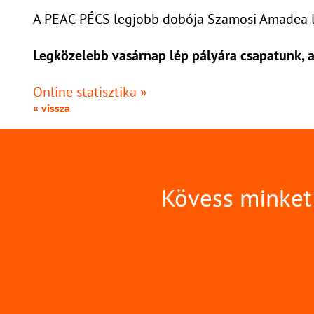
A PEAC-PÉCS legjobb dobója Szamosi Amadea lett
Legközelebb vasárnap lép pályára csapatunk, a
Online statisztika »
« vissza
Kövess minket 