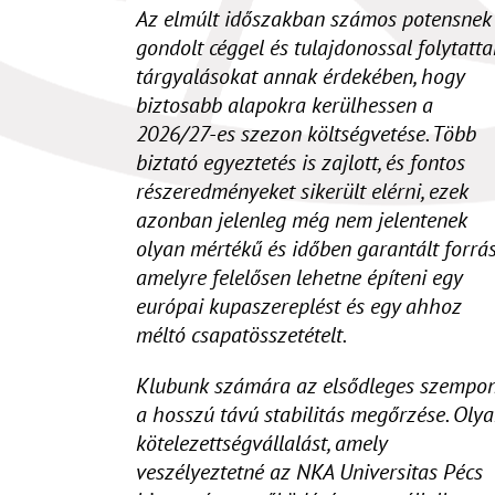
Az elmúlt időszakban számos potensnek
gondolt céggel és tulajdonossal folytatt
tárgyalásokat annak érdekében, hogy
biztosabb alapokra kerülhessen a
2026/27-es szezon költségvetése. Több
biztató egyeztetés is zajlott, és fontos
részeredményeket sikerült elérni, ezek
azonban jelenleg még nem jelentenek
olyan mértékű és időben garantált forrás
amelyre felelősen lehetne építeni egy
európai kupaszereplést és egy ahhoz
méltó csapatösszetételt.
Klubunk számára az elsődleges szempo
a hosszú távú stabilitás megőrzése. Oly
kötelezettségvállalást, amely
veszélyeztetné az NKA Universitas Pécs