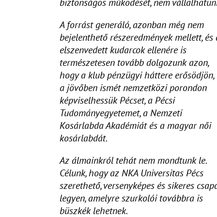
biztonságos működését, nem vállalhatun
A forrást generáló, azonban még nem
bejelenthető részeredmények mellett, és 
elszenvedett kudarcok ellenére is
természetesen tovább dolgozunk azon,
hogy a klub pénzügyi háttere erősödjön, 
a jövőben ismét nemzetközi porondon
képviselhessük Pécset, a Pécsi
Tudományegyetemet, a Nemzeti
Kosárlabda Akadémiát és a magyar női
kosárlabdát.
Az álmainkról tehát nem mondtunk le.
Célunk, hogy az NKA Universitas Pécs
szerethető, versenyképes és sikeres csap
legyen, amelyre szurkolói továbbra is
büszkék lehetnek.