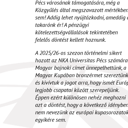
Pécs városának támogatására, még a
Közgyűlés által megszavazott mértékbe
sem! Addig lehet nyújtózkodni, ameddig 
takarónk ér! A pénzügyi
kötelezettségvállalások tekintetében
felelős döntést kellett hoznunk.
A 2025/26-os szezon történelmi sikert
hozott az NKA Universitas Pécs számára
Magyar bajnoki címet ünnepelhettünk, a
Magyar Kupában bronzérmet szereztünk
és kivívtuk a jogot arra, hogy ismét Euró
legjobb csapatai között szerepeljünk.
Éppen ezért különösen nehéz meghozni
azt a döntést, hogy a következő idénybe
nem nevezünk az európai kupasorozato
egyikére sem.