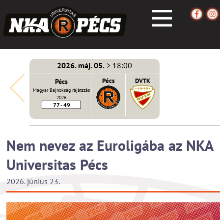
2026. máj. 05.
> 18:00
écs
Pécs
Pécs
DVTK
Magyar Bajnokság rájátszás
2026
77 - 49
Nem nevez az Euroligába az NKA
Universitas Pécs
2026. június 23.