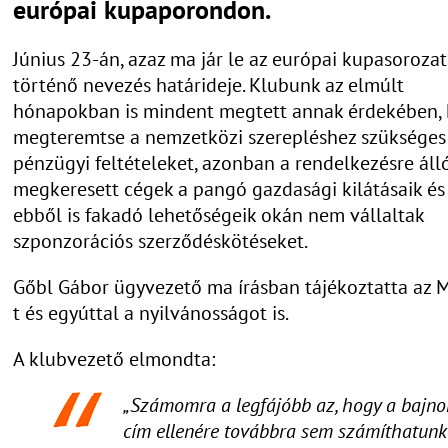
európai kupaporondon.
Június 23-án, azaz ma jár le az európai kupasoroza
történő nevezés határideje. Klubunk az elmúlt
hónapokban is mindent megtett annak érdekében,
megteremtse a nemzetközi szerepléshez szükséges
pénzügyi feltételeket, azonban a rendelkezésre álló
megkeresett cégek a pangó gazdasági kilátásaik és
ebből is fakadó lehetőségeik okán nem vállaltak
szponzorációs szerződéskötéseket.
Gőbl Gábor ügyvezető ma írásban tájékoztatta az
t és egyúttal a nyilvánosságot is.
A klubvezető elmondta:
„Számomra a legfájóbb az, hogy a bajno
cím ellenére továbbra sem számíthatunk