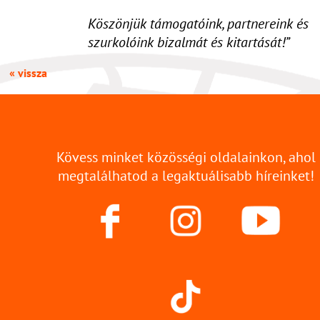
Köszönjük támogatóink, partnereink és
szurkolóink bizalmát és kitartását!”
« vissza
Kövess minket közösségi oldalainkon, ahol
megtalálhatod a legaktuálisabb híreinket!