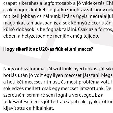
csapat sikeréhez a legfontosabb a jó védekezés. Eh
csak magunkkal kell foglalkoznunk, azzal, hogy ne
mit kell jobban csinálnunk. Utána úgyis megtalálju
magunkat támadásban is, a sok könnyű ziccer után
külső dobások is be fognak találni. Csak az a fontos
ebben a helyzetben ne menjünk még lejjebb.
Hogy sikerült az U20-as fiúk elleni meccs?
Nagy önbizalommal játszottunk, nyertünk is, jól sike
botlás után jó volt egy ilyen meccset játszani. Meg
a heti két meccses ritmust, és most probléma volt, 
sok edzés mellett csak egy meccset játszottunk. D
szeretném semmire sem fogni a vereséget. Ez a
felkészülési meccs jót tett a csapatnak, gyakoroltun
kijavítottuk a hibáinkat.