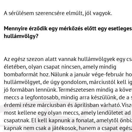
A sérülésem szerencsére elmúlt, jól vagyok.
Mennyire érződik egy mérkőzés előtt egy esetleges
hullámvölgy?
Az egész szezon alatt vannak hullámvölgyek egy c
életében, olyan csapat nincsen, amely mindig
bombaformát hoz. Nálunk a január vége-február ho
hullámvölgyet, de úgy gondolom, márciustól kell i
jó formában lennünk. Természetesen mindig a köve
meccs a legfontosabb, mindig arra készülünk, de a
érdemi része márciusban és áprilisban várható. Vis
most kellene egy olyan meccs, amely lendületet ad
csapatnak. El kell kapnunk a fonalat, amelytől önb
kapnak nem csak a játékosok, hanem a csapat egésze