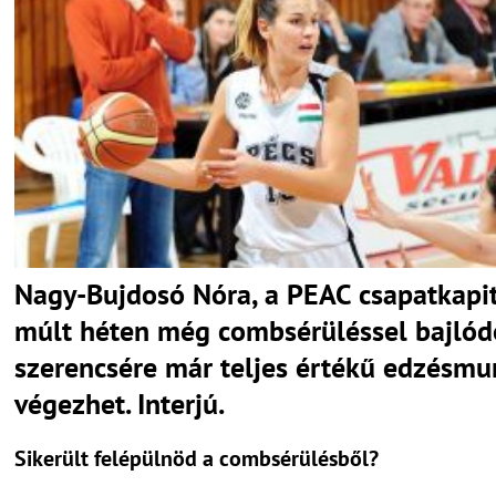
Nagy-Bujdosó Nóra, a PEAC csapatkapi
múlt héten még combsérüléssel bajlódo
szerencsére már teljes értékű edzésmu
végezhet. Interjú.
Sikerült felépülnöd a combsérülésből?