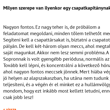
Milyen szerepe van ilyenkor egy csapatkapitányna
Nagyon fontos. Ez nagy teher is, de próbálom a
feladatomat megoldani, minden tőlem telhetőt meg
Segíteni kell a csapattársakat is, biztatni a csapatot
pályán. De kell két-három olyan meccs, ahol megtal
saját magunkat. Akkor nem lesz semmi probléma. A
Sopronnak is volt gyengébb periódusa, normális az 
Tovább kell lépni, és koncentrálni a következő hón
ahol nagyon fontos meccsek jönnek. Mert hiába vé
jó helyen az alapszakaszban, ha utána nem tudunk 
teljesíteni, és a végén ér el minket ez a hullámvölgy
mondom, hogy ezt inkább most kellett letudni, enn
csak jobb lesz!
« vissza