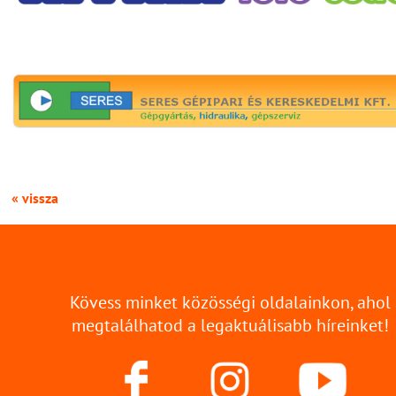
« vissza
Kövess minket közösségi oldalainkon, ahol
megtalálhatod a legaktuálisabb híreinket!