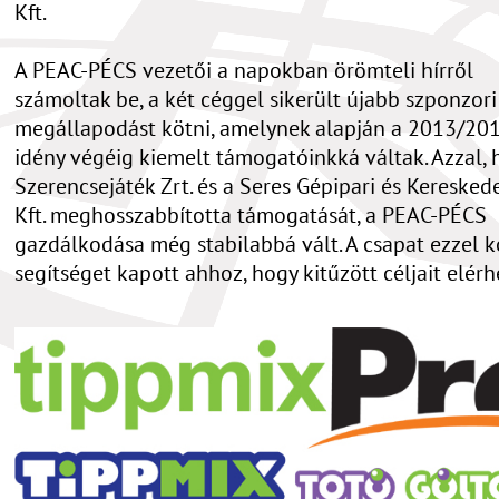
Kft.
A PEAC-PÉCS vezetői a napokban örömteli hírről
számoltak be, a két céggel sikerült újabb szponzori
megállapodást kötni, amelynek alapján a 2013/20
idény végéig kiemelt támogatóinkká váltak. Azzal, 
Szerencsejáték Zrt. és a Seres Gépipari és Keresked
Kft. meghosszabbította támogatását, a PEAC-PÉCS
gazdálkodása még stabilabbá vált. A csapat ezzel 
segítséget kapott ahhoz, hogy kitűzött céljait elérh