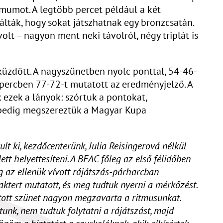
ximumot. A legtöbb percet például a két
nálták, hogy sokat játszhatnak egy bronzcsatán.
t – nagyon ment neki távolról, négy triplát is
üzdött. A nagyszünetben nyolc ponttal, 54-46-
. percben 77-72-t mutatott az eredményjelző. A
 ezek a lányok: szórtuk a pontokat,
 pedig megszereztük a Magyar Kupa
t ki, kezdőcenterünk, Julia Reisingerová nélkül
tt helyettesíteni. A BEAC főleg az első félidőben
 az ellenük vívott rájátszás-párharcban
tert mutatott, és meg tudtuk nyerni a mérkőzést.
gatott szünet nagyon megzavarta a ritmusunkat.
tunk, nem tudtuk folytatni a rájátszást, majd