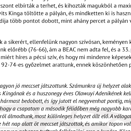
viszont elbírták a terhet, és kihozták magukból a ma
its Kinga töltötte a pályán, és mindketten ki is hasz
a több pontot dobott, mint ahány percet a pályán vol
a sikerért, ellenfelünk nagyon szívósan, keményen k
tunk előrébb (76-66), ám a BEAC nem adta fel, és a 33
ért híres a pécsi szív, és hogy mi mindenre képesek
l 92-74-es győzelmet arattunk, ennek köszönhetően
gyon jó meccset játszottunk. Számunkra új helyzet alakul
its Kingának és a huszonegy éves Olawuyi Adenikének kelle
rmast bedobott, és így jutott el negyvenhat pontig, míg
 hogy a csapatom a második félidőben még nagyobb karak
sról álmodtunk, most különleges helyzet állt elő. A válo
 hét nap alatt öt meccset játszottak, és amikor topon vol