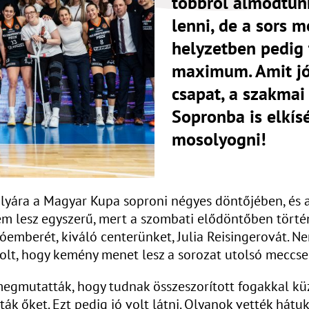
többről álmodtun
lenni, de a sors m
helyzetben pedig 
maximum. Amit jó 
csapat, a szakmai
Sopronba is elkísé
mosolyogni!
yára a Magyar Kupa soproni négyes döntőjében, és a
em lesz egyszerű, mert a szombati elődöntőben történ
óemberét, kiváló centerünket, Julia Reisingerovát. N
volt, hogy kemény menet lesz a sorozat utolsó meccse
t megmutatták, hogy tudnak összeszorított fogakkal kü
ák őket. Ezt pedig jó volt látni. Olyanok vették hát