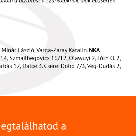
nöm a biztatást a szurkolóknak, akik elkísértek
 Minár László, Varga-Záray Katalin.
NKA
P. 4, Szmailbegovics 16/12, Olawuyi 2, Tóth O. 2,
rbás 12, Dalce 3. Csere: Dobó 7/3, Vég-Dudás 2,
megtalálhatod a