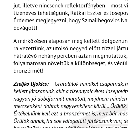
jut, illetve nincsenek reflektorfényben – most 
tizenéves tehetségünk, Rátkai Eszter és Josepov
Érdemes megjegyezni, hogy Szmailbegovics Nadij
bevágott!
A mérkőzésen alaposan meg kellett dolgoznunk 
ra vezettünk, az utolsó negyed előtt tízzel jár
hátralévő néhány percben aztán megmutattuk, mi
folyamatosan növeltük a különbséget, és végü
bronzérmét!
Zseljko Djokics:
– Gratulálok mindkét csapatnak, na
kellett játszanunk, akit a tizennyolc éves Josepov
nagyon jó dobóformát mutatott, majdnem minden há
meccsenként dobtak negyvenkilenc körül… Örülök,
Értékelnünk kell ezt a bronzérmet is, mert bár má
Örülök annak, ha sok válogatott játékosunk van, de