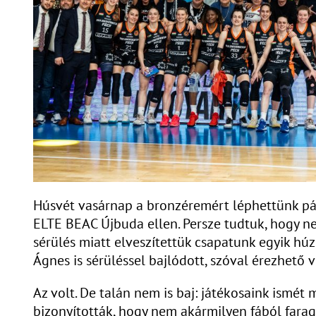
Húsvét vasárnap a bronzéremért léphettünk pál
ELTE BEAC Újbuda ellen. Persze tudtuk, hogy n
sérülés miatt elveszítettük csapatunk egyik húz
Ágnes is sérüléssel bajlódott, szóval érezhető 
Az volt. De talán nem is baj: játékosaink ismé
bizonyították, hogy nem akármilyen fából faragt