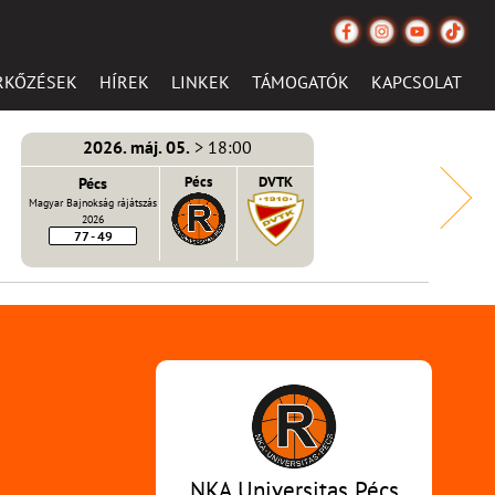
RKŐZÉSEK
HÍREK
LINKEK
TÁMOGATÓK
KAPCSOLAT
2026. máj. 05.
> 18:00
Pécs
Pécs
DVTK
Magyar Bajnokság rájátszás
2026
77 - 49
NKA Universitas Pécs