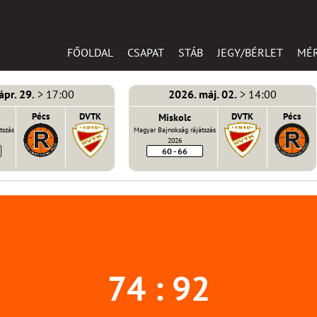
FŐOLDAL
CSAPAT
STÁB
JEGY/BÉRLET
MÉ
ápr. 29.
> 17:00
2026. máj. 02.
> 14:00
Pécs
DVTK
Miskolc
DVTK
Pécs
tszás
Magyar Bajnokság rájátszás
2026
60 - 66
74 : 92