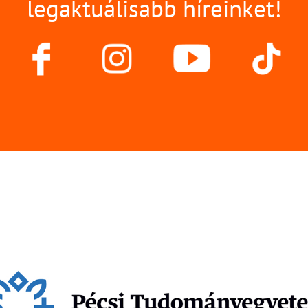
legaktuálisabb híreinket!