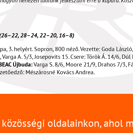
nagyon nehezen tudtunk felkészülni erre a kupára. Köszö
 (26–22, 28–24, 22–20, 16–8)
a, 3. helyért. Sopron, 800 néző. Vezette: Goda László,
Varga A. 5/3, Josepovits 15. Csere: Török Á. 14/6, Dúl 
BEAC Újbuda:
Varga S. 8/6, Moore 21/9, Drahos 7/3, Fá
 Vezetőedző: Mészárosné Kovács Andrea.
közösségi oldalainkon, ahol 