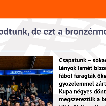
odtunk, de ezt a bronzérme
Csapatunk – sokad
lányok ismét bizo
fából faragták ők
győzelemmel zárt
Kupa négyes dönt
megszereztük a br