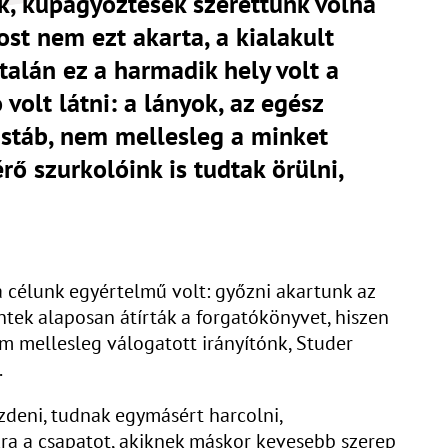
k, kupagyőztesek szerettünk volna
ost nem ezt akarta, a kialakult
talán ez a harmadik hely volt a
volt látni: a lányok, az egész
 stáb, nem mellesleg a minket
rő szurkolóink is tudtak örülni,
 célunk egyértelmű volt: győzni akartunk az
tek alaposan átírták a forgatókönyvet, hiszen
em mellesleg válogatott irányítónk, Studer
.
zdeni, tudnak egymásért harcolni,
ukra a csapatot, akiknek máskor kevesebb szerep