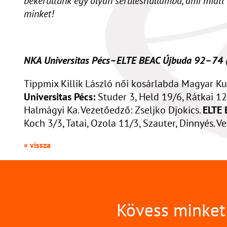
bekerültünk egy olyan sérüléshullámba, ami miatt 
minket!
NKA Universitas Pécs–ELTE BEAC Újbuda 92–74
Tippmix Killik László női kosárlabda Magyar Kup
Universitas Pécs:
Studer 3, Held 19/6, Rátkai 12, 
Halmágyi Ka. Vezetőedző: Zseljko Djokics.
ELTE 
Koch 3/3, Tatai, Ozola 11/3, Szauter, Dinnyés.
« vissza
Kövess minket 