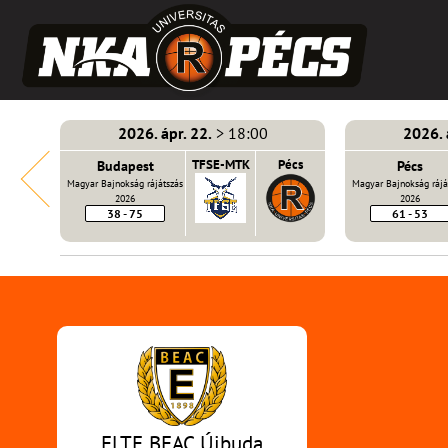
2026. ápr. 22.
> 18:00
2026. 
E-MTK
Budapest
TFSE-MTK
Pécs
Pécs
Magyar Bajnokság rájátszás
Magyar Bajnokság rájá
2026
2026
38 - 75
61 - 53
ELTE BEAC Újbuda