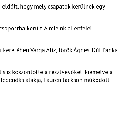
 eldőlt, hogy mely csapatok kerülnek egy
soportba került. A mieink ellenfelei
tt keretében Varga Alíz, Török Ágnes, Dúl Panka
is is köszöntötte a résztvevőket, kiemelve a
g legendás alakja, Lauren Jackson működött