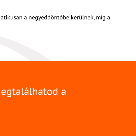
omatikusan a negyeddöntőbe kerülnek, míg a
megtalálhatod a