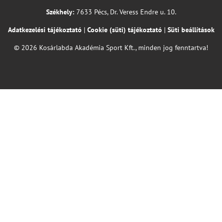
Székhely:
7633 Pécs, Dr. Veress Endre u. 10.
Adatkezelési tájékoztató
|
Cookie (süti) tájékoztató
|
Süti beállítások
© 2026 Kosárlabda Akadémia Sport Kft., minden jog fenntartva!