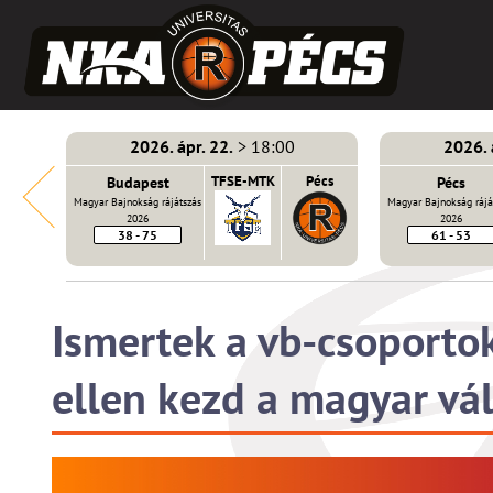
2026. ápr. 22.
> 18:00
2026. 
E-MTK
Budapest
TFSE-MTK
Pécs
Pécs
Magyar Bajnokság rájátszás
Magyar Bajnokság rájá
2026
2026
38 - 75
61 - 53
Ismertek a vb-csoportok
ellen kezd a magyar vá