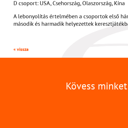
D csoport: USA, Csehország, Olaszország, Kína
A lebonyolítás értelmében a csoportok első há
második és harmadik helyezettek keresztjátékba
« vissza
Kövess minket 