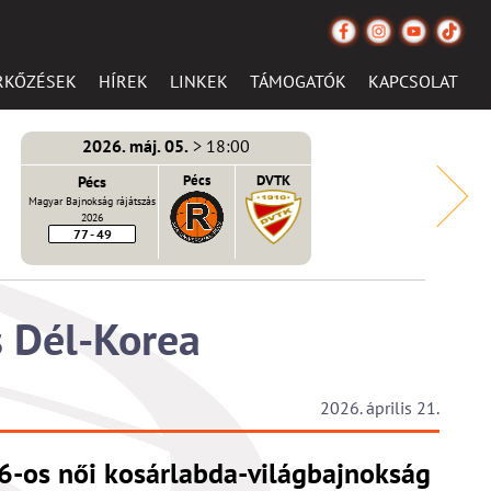
RKŐZÉSEK
HÍREK
LINKEK
TÁMOGATÓK
KAPCSOLAT
2026. máj. 05.
> 18:00
Pécs
Pécs
DVTK
Magyar Bajnokság rájátszás
2026
77 - 49
s Dél-Korea
2026. április 21.
6-os női kosárlabda-világbajnokság