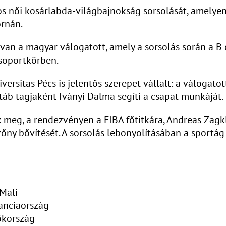
 női kosárlabda-világbajnokság sorsolását, amelyen
ornán.
an a magyar válogatott, amely a sorsolás során a B c
csoportkörben.
versitas Pécs is jelentős szerepet vállalt: a válogato
stáb tagjaként Iványi Dalma segíti a csapat munkáját.
 meg, a rendezvényen a FIBA főtitkára, Andreas Zagkl
zőny bővítését. A sorsolás lebonyolításában a sportá
 Mali
ranciaország
rökország