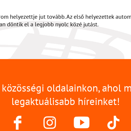
rom helyezettje jut tovább. Az első helyezettek aut
n döntik el a legjobb nyolc közé jutást.
közösségi oldalainkon, ahol 
legaktuálisabb híreinket!