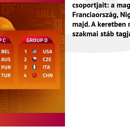
csoportjait: a ma
Franciaország, Nig
majd. A keretben n
szakmai stáb tagj