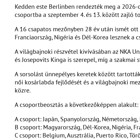
Kedden este Berlinben rendezték meg a 2026-os
csoportba a szeptember 4. és 13. között zajló t
A 16 csapatos mezőnyben 28 év után ismét ott v
Franciaország, Nigéria és Dél-Korea lesznek a 
A világbajnoki részvétel kivívásában az NKA Uni
és Josepovits Kinga is szerepel, míg a szakmai 
A sorsolást ünnepélyes keretek között tartották
női kosárlabda fejlődését és a világbajnoki me
közre.
A csoportbeosztás a következőképpen alakult:
A csoport: Japán, Spanyolország, Németország,
B csoport: Magyarország, Dél-Korea, Nigéria, F
C csoport: Belgium, Ausztrália, Puerto Rico, Tö