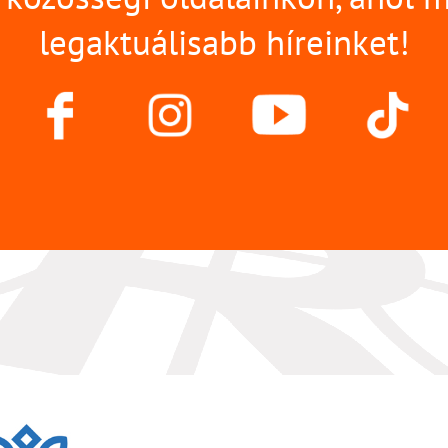
legaktuálisabb híreinket!