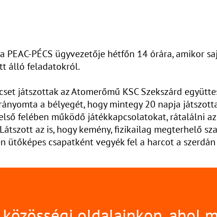
a PEAC-PÉCS ügyvezetője hétfőn 14 órára, amikor saj
tt álló feladatokról.
set játszottak az Atomerőmű KSC Szekszárd együttesév
 rányomta a bélyegét, hogy mintegy 20 napja játszott
 első felében működő játékkapcsolatokat, rátalálni a
 Látszott az is, hogy kemény, fizikailag megterhelő 
ően ütőképes csapatként vegyék fel a harcot a szerd
közösségi oldalainkon, ahol 