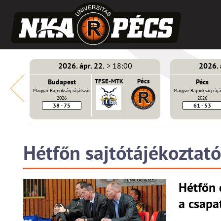
2026. ápr. 22.
> 18:00
2026. 
E-MTK
Budapest
TFSE-MTK
Pécs
Pécs
Magyar Bajnokság rájátszás
Magyar Bajnokság rájá
2026
2026
38 - 75
61 - 53
Hétfőn sajtótájékoztató
Hétfőn 
a csapa