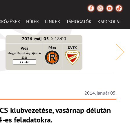
RKŐZÉSEK
HÍREK
LINKEK
TÁMOGATÓK
KAPCSOLAT
2026. máj. 05.
> 18:00
Pécs
Pécs
DVTK
Magyar Bajnokság rájátszás
2026
77 - 49
2014. január 05.
ÉCS klubvezetése, vasárnap délután
-es feladatokra.