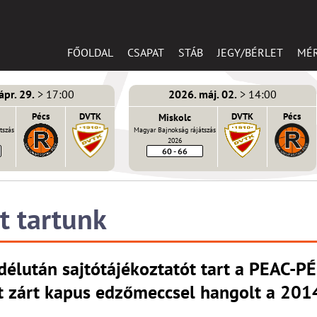
FŐOLDAL
CSAPAT
STÁB
JEGY/BÉRLET
MÉ
ápr. 29.
> 17:00
2026. máj. 02.
> 14:00
Pécs
DVTK
Miskolc
DVTK
Pécs
tszás
Magyar Bajnokság rájátszás
2026
60 - 66
t tartunk
délután sajtótájékoztatót tart a PEAC-P
t zárt kapus edzőmeccsel hangolt a 2014