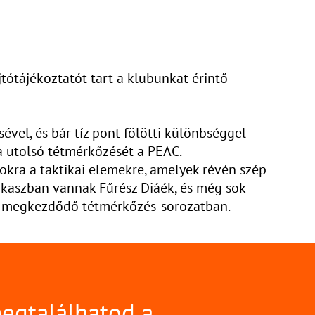
tótájékoztatót tart a klubunkat érintő
el, és bár tíz pont fölötti különbséggel
a utolsó tétmérkőzését a PEAC.
zokra a taktikai elemekre, amelyek révén szép
szakaszban vannak Fűrész Diáék, és még sok
án megkezdődő tétmérkőzés-sorozatban.
megtalálhatod a