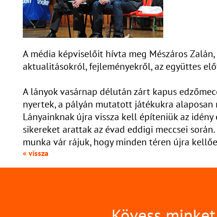
A média képviselőit hívta meg Mészáros Zalán, 
aktualitásokról, fejleményekről, az együttes elő
A lányok vasárnap délután zárt kapus edzőmecc
nyertek, a pályán mutatott játékukra alaposan
Lányainknak újra vissza kell építeniük az idény
sikereket arattak az évad eddigi meccsei során.
munka vár rájuk, hogy minden téren újra kell
« vissza
Kövess minket 