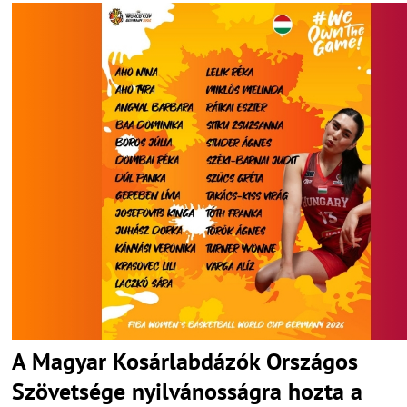
A Magyar Kosárlabdázók Országos
Szövetsége nyilvánosságra hozta a