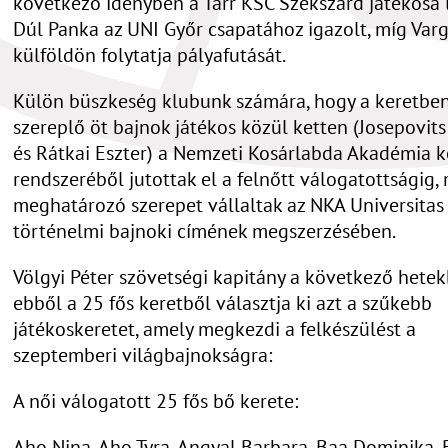
következő idényben a Tarr KSC Szekszárd játékosa l
Dúl Panka az UNI Győr csapatához igazolt, míg Varg
külföldön folytatja pályafutását.
Külön büszkeség klubunk számára, hogy a keretbe
szereplő öt bajnok játékos közül ketten (Josepovit
és Rátkai Eszter) a Nemzeti Kosárlabda Akadémia k
rendszeréből jutottak el a felnőtt válogatottságig,
meghatározó szerepet vállaltak az NKA Universitas
történelmi bajnoki címének megszerzésében.
Völgyi Péter szövetségi kapitány a következő hete
ebből a 25 fős keretből választja ki azt a szűkebb
játékoskeretet, amely megkezdi a felkészülést a
szeptemberi világbajnokságra:
A női válogatott 25 fős bő kerete:
Aho Nina, Aho Tyra, Angyal Barbara, Baa Dominika, 