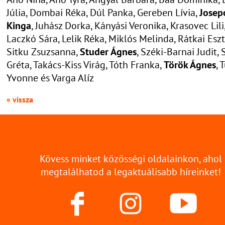
Júlia, Dombai Réka, Dúl Panka, Gereben Lívia,
Josep
Kinga
, Juhász Dorka, Kányási Veronika, Krasovec Lili
Laczkó Sára, Lelik Réka, Miklós Melinda, Rátkai Eszt
Sitku Zsuzsanna,
Studer Ágnes
, Széki-Barnai Judit, 
Gréta, Takács-Kiss Virág, Tóth Franka,
Török Ágnes
, 
Yvonne és Varga Alíz
« vissza
Kövess minket közösségi oldalainkon, ahol
megtalálhatod a legaktuálisabb híreinket!