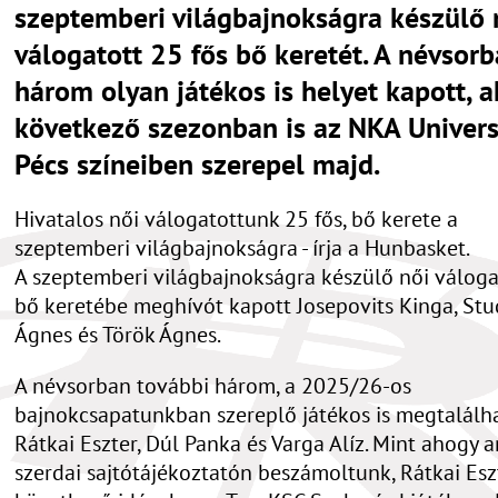
szeptemberi világbajnokságra készülő 
válogatott 25 fős bő keretét. A névsor
három olyan játékos is helyet kapott, a
következő szezonban is az NKA Univers
Pécs színeiben szerepel majd.
Hivatalos női válogatottunk 25 fős, bő kerete a
szeptemberi világbajnokságra - írja a Hunbasket.
A szeptemberi világbajnokságra készülő női váloga
bő keretébe meghívót kapott Josepovits Kinga, Stu
Ágnes és Török Ágnes.
A névsorban további három, a 2025/26-os
bajnokcsapatunkban szereplő játékos is megtalálh
Rátkai Eszter, Dúl Panka és Varga Alíz. Mint ahogy a
szerdai sajtótájékoztatón beszámoltunk, Rátkai Esz