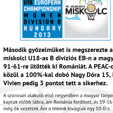
Második győzelmüket is megszerezte a
miskolci U18-as B divíziós EB-n a magy
91-61-re ütötték ki Romániát. A PEAC-
közül a 100%-kal dobó Nagy Dóra 15,
Vivien pedig 3 pontot tett a sikerhez.
A szorosan alakuló első negyedben a magyar lányo
kaptak előbb lábra, ám Románia fordított, és 19-16
még ők vezettek. Ám a mieink kivágtak egy 10-0-s