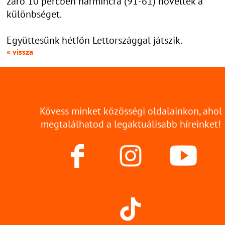
záró 10 percben harmincra (91-61) növelték a
különbséget.
Együttesünk hétfőn Lettországgal játszik.
« vissza
Kövess minket közösségi oldalainkon, ahol
megtalálhatod a legaktuálisabb híreinket!