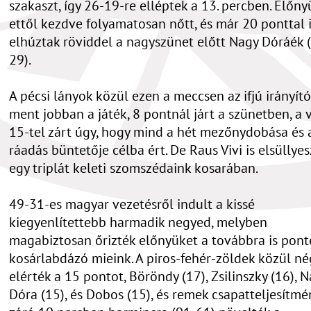
szakaszt, így 26-19-re elléptek a 13. percben. Előn
ettől kezdve folyamatosan nőtt, és már 20 ponttal 
elhúztak röviddel a nagyszünet előtt Nagy Dóráék 
29).
A pécsi lányok közül ezen a meccsen az ifjú irányít
ment jobban a játék, 8 pontnál járt a szünetben, a
15-tel zárt úgy, hogy mind a hét mezőnydobása és 
ráadás büntetője célba ért. De Raus Vivi is elsüllyes
egy triplát keleti szomszédaink kosarában.
49-31-es magyar vezetésről indult a kissé
kiegyenlítettebb harmadik negyed, melyben
magabiztosan őrizték előnyüket a továbbra is pon
kosárlabdázó mieink. A piros-fehér-zöldek közül né
elérték a 15 pontot, Böröndy (17), Zsilinszky (16), 
Dóra (15), és Dobos (15), és remek csapatteljesítmé