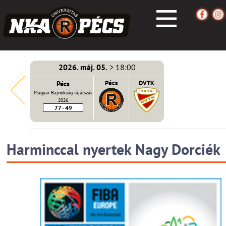
2026. máj. 05.
> 18:00
écs
Pécs
Pécs
DVTK
Magyar Bajnokság rájátszás
2026
77 - 49
Harminccal nyertek Nagy Dorciék