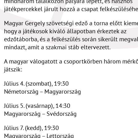
mindhárom találkozón pályára lépett, és hasznos
játékpercekkel járult hozzá a csapat felkészüléséhe
Magyar Gergely szövetségi edző a torna előtt kieme
hogy a játékosok kiváló állapotban érkeztek az
edzőtáborba, és a felkészülés során sikerült megval
mindazt, amit a szakmai stáb eltervezett.
A magyar válogatott a csoportkörben három mérkő
játszik:
Július 4. (szombat), 19:30
Németország – Magyarország
Július 5. (vasárnap), 14:30
Magyarország – Svédország
Július 7. (kedd), 19:30
Magyarország – Lettország