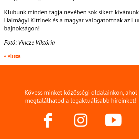
Klubunk minden tagja nevében sok sikert kívánunk
Halmágyi Kittinek és a magyar válogatottnak az Eu
bajnokságon!
Fotó: Vincze Viktória
« vissza
Kövess minket közösségi oldalainkon, ahol
megtalálhatod a legaktuálisabb híreinket!