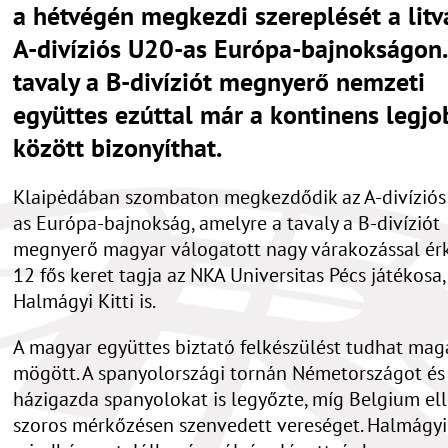
a hétvégén megkezdi szereplését a litv
A-divíziós U20-as Európa-bajnokságon.
tavaly a B-divíziót megnyerő nemzeti
együttes ezúttal már a kontinens legjo
között bizonyíthat.
Klaipėdában szombaton megkezdődik az A-divíziós
as Európa-bajnokság, amelyre a tavaly a B-divíziót
megnyerő magyar válogatott nagy várakozással érk
12 fős keret tagja az NKA Universitas Pécs játékosa,
Halmágyi Kitti is.
A magyar együttes biztató felkészülést tudhat mag
mögött. A spanyolországi tornán Németországot és
házigazda spanyolokat is legyőzte, míg Belgium el
szoros mérkőzésen szenvedett vereséget. Halmágyi 