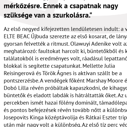
mérkőzésre. Ennek a csapatnak nagy
szüksége van a szurkolásra."
Az első negyed kifejezetten lendületesen indult: a
ELTE BEAC Újbuda szerezte az első kosarat, de lány
gyorsan felvették a ritmust. Olawuyi Adenike volt 
meghatározó: faultokat harcolt ki, büntetőkből és 
találatokból is eredményes volt, ráadásul lepattan
blokkal is segítette csapatunkat. Mellette Julia
Reisingerová és Török Ágnes is aktívan szállt be a
pontszerzésbe. A vendégek főként Marshay Moore é
Dobó Lilla révén próbáltak kapaszkodni, de kihagy
büntetők és eladott labdák is hátráltatták őket. Az 
percekben ismét hazai fölény dominált, támadólep
és pontos befejezések révén tovább nőtt a különbs
Josepovits Kinga középtávolija és Rátkai Eszter trip
után már nagy volt a különbség. Az első tíz perc vé