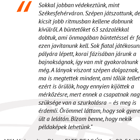
Sokkal jobban védekeztünk, mint
Székesfehérváron. Szépen játszottunk, d
kicsit jobb ritmusban kellene dobnunk
kívülről. A büntetőket 63 százalékkal
dobtuk, ami önmagában büntetéssel ér fe
ezen javítanunk kell. Sok fiatal játékosun
pályára lépett, korai fázisában járunk a
bajnokságnak, így van mit gyakorolnunk
még. A lányok viszont szépen dolgoznak,
ma is megtettek mindent, ami tőlük tellett
ezért is örülök, hogy ennyien kijöttek a
mérkőzésre, mert ennek a csapatnak nag
szüksége van a szurkolásra – és meg is
érdemli. Örömmel láttam, hogy sok gyer
ült a lelátón. Bízom benne, hogy nekik
példaképek lehetünk."