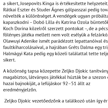
a sikert, Josepovits Kinga is értékesítette helyzeteit
Rátkai Eszter és Studer Ágnes gólpasszai pedig to
növelték a különbséget. A vendégek ugyan próbált
kapaszkodni – Dobó Lilla és Katrina Ozola büntető
Koch Dorina közelről szerzett pontokat –, de a pécs
fölényes játéka mellett nem volt esélyük a felzárkó
Olawuyi Adenike ismét parádézott lepattanóival és
faultkiharcolásaival, a hajrában Gréts Dalma egy tri
Halmágyi Kata pedig egy közeli találattal tette telj
sikert.
A közönség tapsa közepette Zeljko Djokic tanítván
magabiztos, látványos játékkal húzták be a szezon 
hazai bajnokiját, a lefújáskor 92–51 állt az
eredményjelzőn.
Zeljko Djokic vezetőedzőnk a találkozó után így ér