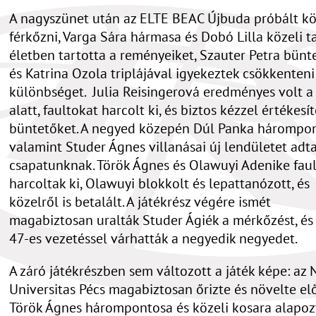
A nagyszünet után az ELTE BEAC Újbuda próbált k
férkőzni, Varga Sára hármasa és Dobó Lilla közeli t
életben tartotta a reményeiket, Szauter Petra bünt
és Katrina Ozola triplájával igyekeztek csökkenteni
különbséget. Julia Reisingerová eredményes volt a
alatt, faultokat harcolt ki, és biztos kézzel értékesít
büntetőket. A negyed közepén Dúl Panka hárompon
valamint Studer Ágnes villanásai új lendületet adt
csapatunknak. Török Ágnes és Olawuyi Adenike fau
harcoltak ki, Olawuyi blokkolt és lepattanózott, és
közelről is betalált. A játékrész végére ismét
magabiztosan uralták Studer Ágiék a mérkőzést, é
47-es vezetéssel várhatták a negyedik negyedet.
A záró játékrészben sem változott a játék képe: az
Universitas Pécs magabiztosan őrizte és növelte el
Török Ágnes hárompontosa és közeli kosara alapo