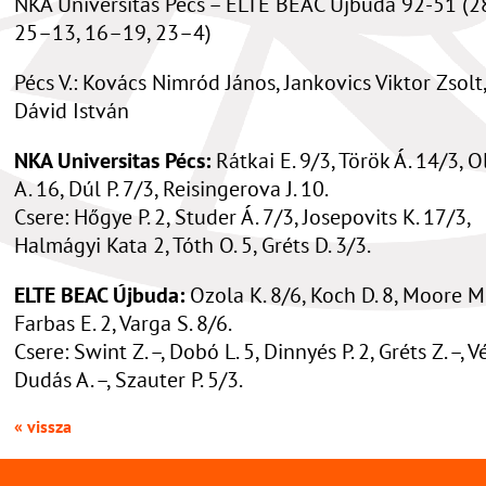
NKA Universitas Pécs – ELTE BEAC Újbuda 92-51 (2
25–13, 16–19, 23–4)
Pécs V.: Kovács Nimród János, Jankovics Viktor Zsolt
Dávid István
NKA Universitas Pécs:
Rátkai E. 9/3, Török Á. 14/3, 
A. 16, Dúl P. 7/3, Reisingerova J. 10.
Csere: Hőgye P. 2, Studer Á. 7/3, Josepovits K. 17/3,
Halmágyi Kata 2, Tóth O. 5, Gréts D. 3/3.
ELTE BEAC Újbuda:
Ozola K. 8/6, Koch D. 8, Moore M.
Farbas E. 2, Varga S. 8/6.
Csere: Swint Z. –, Dobó L. 5, Dinnyés P. 2, Gréts Z. –, 
Dudás A. –, Szauter P. 5/3.
« vissza