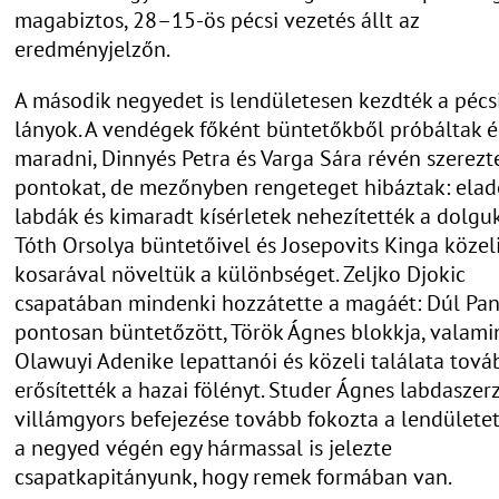
magabiztos, 28–15-ös pécsi vezetés állt az
eredményjelzőn.
A második negyedet is lendületesen kezdték a pécs
lányok. A vendégek főként büntetőkből próbáltak 
maradni, Dinnyés Petra és Varga Sára révén szerezt
pontokat, de mezőnyben rengeteget hibáztak: elad
labdák és kimaradt kísérletek nehezítették a dolguk
Tóth Orsolya büntetőivel és Josepovits Kinga közel
kosarával növeltük a különbséget. Zeljko Djokic
csapatában mindenki hozzátette a magáét: Dúl Pa
pontosan büntetőzött, Török Ágnes blokkja, valami
Olawuyi Adenike lepattanói és közeli találata tová
erősítették a hazai fölényt. Studer Ágnes labdaszer
villámgyors befejezése tovább fokozta a lendületet
a negyed végén egy hármassal is jelezte
csapatkapitányunk, hogy remek formában van.