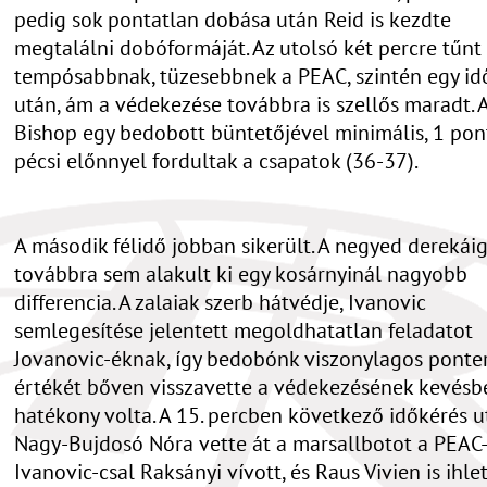
pedig sok pontatlan dobása után Reid is kezdte
megtalálni dobóformáját. Az utolsó két percre tűnt 
tempósabbnak, tüzesebbnek a PEAC, szintén egy id
után, ám a védekezése továbbra is szellős maradt. 
Bishop egy bedobott büntetőjével minimális, 1 pon
pécsi előnnyel fordultak a csapatok (36-37).
A második félidő jobban sikerült. A negyed derekái
továbbra sem alakult ki egy kosárnyinál nagyobb
differencia. A zalaiak szerb hátvédje, Ivanovic
semlegesítése jelentett megoldhatatlan feladatot
Jovanovic-éknak, így bedobónk viszonylagos ponte
értékét bőven visszavette a védekezésének kevésb
hatékony volta. A 15. percben következő időkérés u
Nagy-Bujdosó Nóra vette át a marsallbotot a PEAC-
Ivanovic-csal Raksányi vívott, és Raus Vivien is ihle