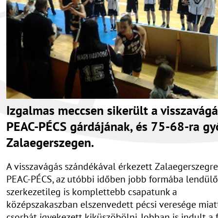
Izgalmas meccsen sikerült a visszavágá
PEAC-PÉCS gárdájának, és 75-68-ra gy
Zalaegerszegen.
A visszavágás szándékával érkezett Zalaegerszegre
PEAC-PÉCS, az utóbbi időben jobb formába lendülő
szerkezetileg is komplettebb csapatunk a
középszakaszban elszenvedett pécsi veresége miat
csorbát igyekezett kiküszöbölni. Jobban is indult a 