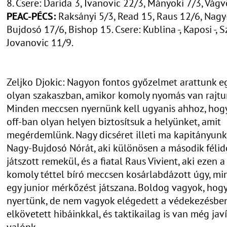
8. Csere: Darida 3, Ivanovic 22/3, Mányoki 7/3, Vágvö
PEAC-PÉCS:
Raksányi 5/3, Read 15, Raus 12/6, Nagy
Bujdosó 17/6, Bishop 15. Csere: Kublina -, Kaposi -, Sz
Jovanovic 11/9.
Zeljko Djokic: Nagyon fontos győzelmet arattunk e
olyan szakaszban, amikor komoly nyomás van rajtu
Minden meccsen nyernünk kell ugyanis ahhoz, hogy
off-ban olyan helyen biztosítsuk a helyünket, amit
megérdemlünk. Nagy dicséret illeti ma kapitányunk
Nagy-Bujdosó Nórát, aki különösen a második féli
játszott remekül, és a fiatal Raus Vivient, aki ezen a
komoly téttel bíró meccsen kosárlabdázott úgy, mi
egy junior mérkőzést játszana. Boldog vagyok, hog
nyertünk, de nem vagyok elégedett a védekezésbe
elkövetett hibáinkkal, és taktikailag is van még jav
valónk.