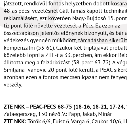
játszott, rendkívül fontos helyzetben dobott kosara
48-as pécsi vezetésnél Gáll Tamás kapott technikai
reklamálásért, ezt követően Nagy-Bujdosó 15. pont
tíz pont fölé növelte vezetését a Pécs. Ez ezen az
összecsapáson jelentős előnynek bizonyult, és bár 
védekezés gyengén működött, támadásban sikerült
kompenzálni (53-61). Czukor két triplájával próbál
közelebb lopni a ZTE-t a 33. percben, ám ekkor Rei
állította meg a felzárkózást (38. perc: 63-72). A vég
Smiljana Ivanovic 20 pont fölé került, a PEAC siker
azonban ezen a fontos meccsen igazán nem fenyeg
veszély.
ZTE NKK – PEAC-PÉCS 68-75 (18-16, 18-21, 17-24,
Zalaegerszeg, 150 néző. V.: Papp, Jakab, Minár
ZTE NKK:
Török 6/6, Fuisz 6, Varga 6, Czukor 10/6, 