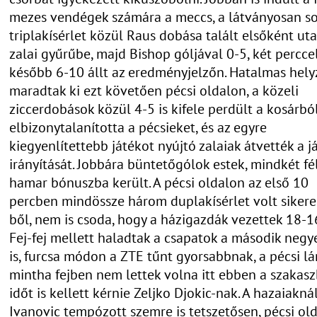
mezes vendégek számára a meccs, a látványosan s
triplakísérlet közül Raus dobása talált elsőként uta
zalai gyűrűbe, majd Bishop góljával 0-5, két percce
később 6-10 állt az eredményjelzőn. Hatalmas hely
maradtak ki ezt követően pécsi oldalon, a közeli
ziccerdobások közül 4-5 is kifele perdült a kosárból
elbizonytalanította a pécsieket, és az egyre
kiegyenlítettebb játékot nyújtó zalaiak átvették a j
irányítását. Jobbára büntetőgólok estek, mindkét fé
hamar bónuszba került. A pécsi oldalon az első 10
percben mindössze három duplakísérlet volt sikere
ből, nem is csoda, hogy a házigazdák vezettek 18-16
Fej-fej mellett haladtak a csapatok a második neg
is, furcsa módon a ZTE tűnt gyorsabbnak, a pécsi l
mintha fejben nem lettek volna itt ebben a szakasz
időt is kellett kérnie Zeljko Djokic-nak. A hazaiakná
Ivanovic tempózott szemre is tetszetősen, pécsi ol