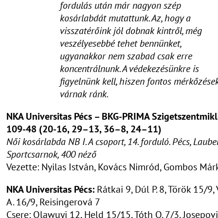
fordulás után már nagyon szép
kosárlabdát mutattunk. Az, hogy a
visszatérőink jól dobnak kintről, még
veszélyesebbé tehet bennünket,
ugyanakkor nem szabad csak erre
koncentrálnunk. A védekezésünkre is
figyelnünk kell, hiszen fontos mérkőzése
várnak ránk.
NKA Universitas Pécs – BKG-PRIMA Szigetszentmikl
109-48 (20-16, 29–13, 36–8, 24–11)
Női kosárlabda NB I. A csoport, 14. forduló. Pécs, Laub
Sportcsarnok, 400 néző
Vezette: Nyilas István, Kovács Nimród, Gombos Már
NKA Universitas Pécs:
Rátkai 9, Dúl P. 8, Török 15/9,
A. 16/9, Reisingerová
Csere: Olawuyi 12, Held 15/15, Tóth O. 7/3, Josepovi