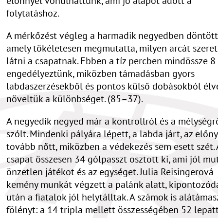
előnnyel vonulhattunk, ami jó alapot adott a
folytatáshoz.
A mérkőzést végleg a harmadik negyedben döntöttü
amely tökéletesen megmutatta, milyen arcát szere
látni a csapatnak. Ebben a tíz percben mindössze 8
engedélyeztünk, miközben támadásban gyors
labdaszerzésekből és pontos külső dobásokból élv
növeltük a különbséget. (85–37).
A negyedik negyed már a kontrollról és a mélységr
szólt. Mindenki pályára lépett, a labda járt, az előny
tovább nőtt, miközben a védekezés sem esett szét. 
csapat összesen 34 gólpasszt osztott ki, ami jól mut
önzetlen játékot és az egységet. Julia Reisingerová
kemény munkát végzett a palánk alatt, kipontozód
után a fiatalok jól helytálltak. A számok is alátámas
fölényt: a 14 tripla mellett összességében 52 lepat