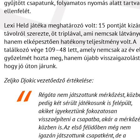
gyűjtött csapatunk, folyamatos nyomás alatt tartva
ellenfelét.
Lexi Held játéka meghatározó volt: 15 pontját kizá
távolról szerezte, öt triplával, ami nemcsak látvány
hanem elképesztően hatékony teljesítmény volt. A
találkozó vége 109–48 lett, amely nemcsak az év e
győzelmét hozta meg, hanem újabb visszaigazolást 
hogy jó úton járunk.
Zeljko Djokic vezetőedző értékelése:
Régóta nem játszottunk mérkőzést, közb
pedig két sérült játékosunk is felépült,
akiket igyekeztünk fokozatosan
visszaépíteni a csapatba, akár a mérkőz
közben is. Az első félidőben még nem
igazán játszottunk csapatként, de a