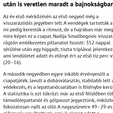
után is veretlen maradt a bajnokságban
Az év első mérkőzésén az első negyed még a
visszarázódás jegyében telt. A vendégek tartották a 
mi pedig kerestük a ritmust, de a hajrában már megv
mire képes ez a csapat. Nadija Smailbegovic vissza
rögtön emlékezetes pillanatot hozott: 352 nappal
sérülése után egy higgadt, tiszta triplával jelentkez
ami lendületet adott és előnyt ért az első tíz perc 
(20–16).
A második negyedben egyre inkább érvényesült a
csapatjáték. Javult a dobásválasztás, stabilabb lett 
védekezés, és a lepattanócsatában is fölénybe kerü
A statisztika is ezt tükrözi: már az első félidőben t
támadólepattanót és gólpasszt jegyeztünk, miközb
fokozatosan nyílt az olló. A nagyszünetre 49–29-es