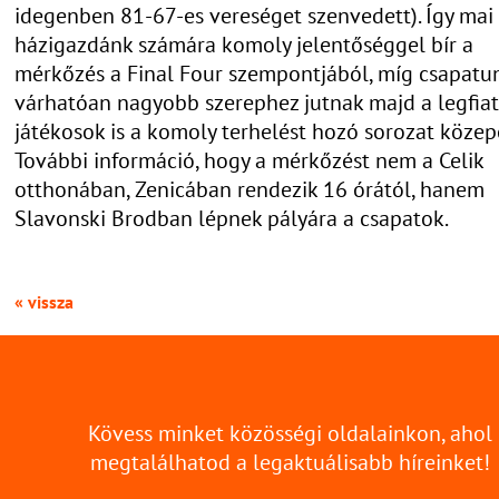
idegenben 81-67-es vereséget szenvedett). Így mai
házigazdánk számára komoly jelentőséggel bír a
mérkőzés a Final Four szempontjából, míg csapat
várhatóan nagyobb szerephez jutnak majd a legfia
játékosok is a komoly terhelést hozó sorozat közep
További információ, hogy a mérkőzést nem a Celik
otthonában, Zenicában rendezik 16 órától, hanem
Slavonski Brodban lépnek pályára a csapatok.
« vissza
Kövess minket közösségi oldalainkon, ahol
megtalálhatod a legaktuálisabb híreinket!