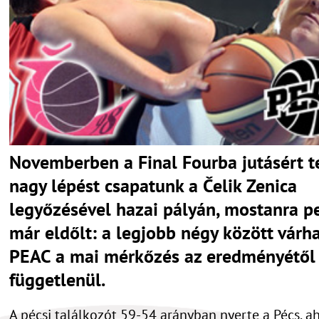
Novemberben a Final Fourba jutásért t
nagy lépést csapatunk a Čelik Zenica
legyőzésével hazai pályán, mostanra p
már eldőlt: a legjobb négy között várha
PEAC a mai mérkőzés az eredményétől
függetlenül.
A pécsi találkozót 59-54 arányban nyerte a Pécs, ah