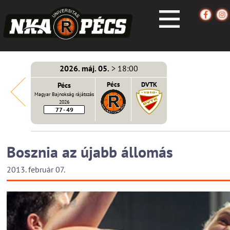
2026. máj. 05.
> 18:00
écs
Pécs
Pécs
DVTK
Magyar Bajnokság rájátszás
2026
77 - 49
Bosznia az újabb állomás
2013. február 07.