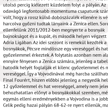
utolsó percig kiélezett küzdelem folyt a pályán. Az
odavágó legfontosabb momentuma csapatunk szá
volt, hogy a rossz külső dobószázalék ellenére is v
harcolva győzni tudtak lányaink a Zenica ellen. Sor
ellenfelünk 2011/2012-ben megnyerte a bosnyák
bajnokságot és a kupát, és második helyen végzett 
Adria Ligában. Az idei szezont is remekül kezdték a
bosnyákok, Pécsre mindössze egy vereséggel és hat
győzelemmel érkeztek. A folytatás azonban nem al
ennyire fényesen a Zenica számára, jelenleg a tabel
hatodik helyét foglalják el kilenc győzelemmel és 
vereséggel. Így a Vojvodinával még harcba szállhat
Final Fourért, hiszen előbbi jelenleg a negyedik hel
12 győzelemmel és hat vereséggel, amely nem jele
behozhatatlan előnyt a bosnyákokkal szemben, mé
egymás elleni eredményekben a Vojvodina is a jobb.
Celik pedig hazai pályán 68-62-re nyert ellenük, m