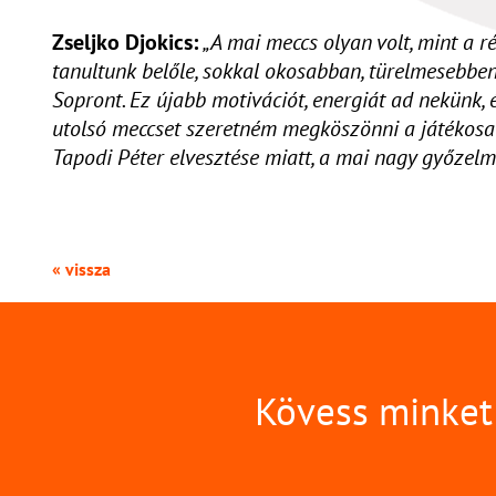
Zseljko Djokics:
„A mai meccs olyan volt, mint a rég
tanultunk belőle, sokkal okosabban, türelmesebben
Sopront. Ez újabb motivációt, energiát ad nekünk,
utolsó meccset szeretném megköszönni a játékosai
Tapodi Péter elvesztése miatt, a mai nagy győzelm
« vissza
Kövess minket 