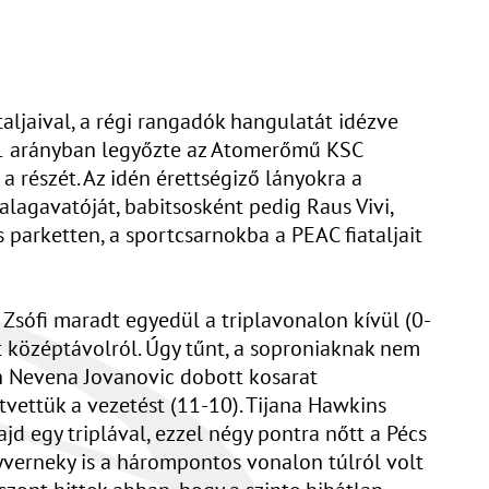
aljaival, a régi rangadók hangulatát idézve
61 arányban legyőzte az Atomerőmű KSC
a részét. Az idén érettségiző lányokra a
lagavatóját, babitsosként pedig Raus Vivi,
 parketten, a sportcsarnokba a PEAC fiataljait
Zsófi maradt egyedül a triplavonalon kívül (0-
t középtávolról. Úgy tűnt, a soproniaknak nem
tán Nevena Jovanovic dobott kosarat
átvettük a vezetést (11-10). Tijana Hawkins
jd egy triplával, ezzel négy pontra nőtt a Pécs
egyverneky is a hárompontos vonalon túlról volt