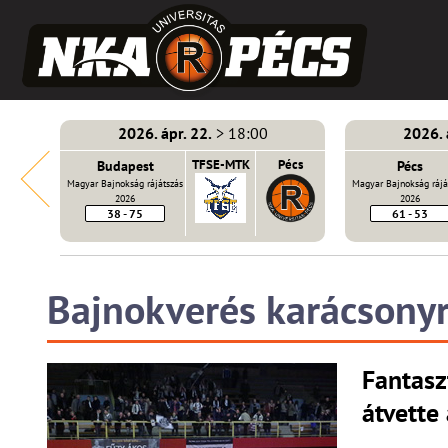
2026. ápr. 22.
> 18:00
2026. 
E-MTK
Budapest
TFSE-MTK
Pécs
Pécs
Magyar Bajnokság rájátszás
Magyar Bajnokság rájá
2026
2026
38 - 75
61 - 53
Bajnokverés karácsonyr
Fantasz
átvette