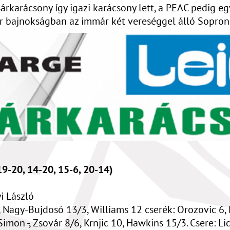
rkarácsony így igazi karácsony lett, a PEAC pedig eg
r bajnokságban az immár két vereséggel álló Sopron 
9-20, 14-20, 15-6, 20-14)
i László
 Nagy-Bujdosó 13/3, Williams 12 cserék: Orozovic 6, Pa
mon -, Zsovár 8/6, Krnjic 10, Hawkins 15/3. Csere: Lics