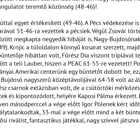
hangulatot teremtő közönség (48-46)!
úttal egyet értékesített (49-46). A Pécs védekezése is
rával 51-46-ra vezettek a pécsiek. Végül Zsovár törte
özött megkapta negyedik hibáját is. Nagy-Bujdosónak
49). Krnjic a túloldalon könnyű kosarat szerzett, majd
üntetője hibátlan volt, Fűrész Dia viszont triplával 
tt a teli Lauber, hiszen a PEAC 61-55-re vezetett! Po
ányai. Amerikai centerünk egy büntetőt dobott be, ez
ujdosó nagyszerű középtávolijával 64-58 volt az állá
ész csarnok extázisban volt, de a csütörtöki mérkőzé
ek és kipontozódott, helyére Kaposi Pálma érkezett. 
yven másodperccel a vége előtt Igor Polenek kért idő
álytalankodtak, 33-mal a vége előtt mind a két bün
si riválist, fantasztikus játékkal, nagy szívvel játsz