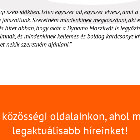
i szép időkben. Isten egyszer ad, egyszer elvesz, amit a h
 játszottunk. Szeretném mindenkinek megköszönni, aki e
 és hitet abban, hogy akár a Dynamo Moszkvát is legyőzhe
mnak, és mindenkinek kellemes és boldog karácsonyt kí
et nekik szeretném ajánlani.”
közösségi oldalainkon, ahol 
legaktuálisabb híreinket!