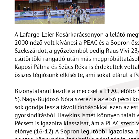
A Lafarge-Leier Kosárkarácsonyon a lelátó megt
2000 néző volt kíváncsi a PEAC és a Sopron ö
Szekszárdot, a győzelemből pedig Raus Vivi 23/1
csütörtöki rangadó után más megpróbáltatások i
Kaposi Pálma és Szücs Réka is érdekeltek voltak
összes légiósunk elkísérte, ami sokat elárul a 
Bizonytalanul kezdte a meccset a PEAC, előbb S
5). Nagy-Bujdosó Nóra szerezte az első pécsi k
sok gondja lesz a távoli dobásokkal ezen az est
gyorsindításból. Hawkins ismét könnyen talált e
Pécsett is igazolta klasszisát, ám a PEAC szerb 
előnye (16-12). A Sopron legutóbbi igazolása, a