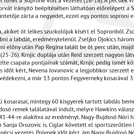
 ismét a Soproné volt a vezetés (16-18). A pécsiek vi
orvát irányító beépítésében láthatóan előrelépett a 
ntetője zárta a negyedet, ezzel egy pontos soproni el
akiket öt lelkes szurkolójuk kísért el Sopronból. Zso
bni a labdát, eredménytelenül. Zseljko Djokics három 
ni előny után Pap Regina talált be öt perc után, majd
(25-26). Krnjic duplája után Reid szerzett nagyon lát
lte csapata pontjainak számát, Krnjic pedig ismét kö
 időt kért, Nevena Jovanovic a legjobbkor szerzett egy
védekezni, a már 13 pontos Fegyverneky kosarával 33
 kosarasai, mintegy 60 kisgyerek tartott labdás bem
osó remek találatával indult, melyre Hawkins válaszol
, 41-44-re alakítva az eredményt. Nagy-Bujdosó Nóri 
 Sanja Orozovic is. Ciglar követett el sportszerűtle
pécsi vezetés. Polenek időt kért, ám Nagy-Bujdosó Nó