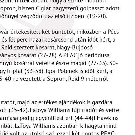
szont hittek abban, hogy a szinte hibátlan
Sopron, hiszen Ciglar nagyszerű gólpasszt adott
őnnyel végződött az első tíz perc (19-20).
vár értékesített két büntetőt, miközben a Pécs
és fél perc hazai kosárcsend után időt kért, a
 Reid szerzett kosarat, Nagy-Bujdosó
ványos kosarat (27-28). A PEAC jó periódusa
nnyű kosárral vetette észre magát (27-33). 30-
 triplát (33-38). Igor Polenek is időt kért, a
-40-re vezetett a Sopron, Reid 9 méterről
utatót, majd az értékes ajándékok is gazdára
t (35-42). LaToya Williams fújt riadót és vette
hármasa pedig egyenlítést ért (44-44)! Hawkins
n hibát, LaToya Williams azonban kihagyta mind
rié volt az utolsó szó, ezzel két pontos PEAC-