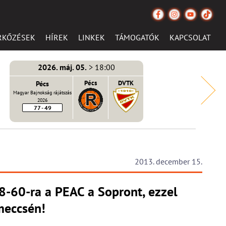
RKŐZÉSEK
HÍREK
LINKEK
TÁMOGATÓK
KAPCSOLAT
2026. máj. 05.
> 18:00
Pécs
Pécs
DVTK
Magyar Bajnokság rájátszás
2026
77 - 49
2013. december 15.
68-60-ra a PEAC a Sopront, ezzel
meccsén!