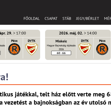
FŐOLDAL
CSAPAT
STÁB
JEGY/BÉRLET
MÉ
ápr. 29.
> 17:00
2026. máj. 02.
> 14:00
Pécs
DVTK
Miskolc
DVTK
Pécs
tszás
Magyar Bajnokság rájátszás
2026
60 - 66
a!
tikus játékkal, telt ház előtt verte meg 
 a vezetést a bajnokságban az év utolsó 