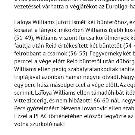
vezetéssel várhatta a végjátékot az Euroliga-
LaToya Williams jutott ismét két büntetőhöz, ez
kosarat a lányok, miközben Williams újabb kosa
(51-49), Williams viszont furcsa körülmények k
faultja után Reid értékesített két büntetőt (54-
felrobbant a csarnok (56-53). Fegyverneky két b
perccel a vége előtt Reid büntetői után dübörgö
Williams ellen pedig szabálytalankodtak tanítv
triplájával azonban hamar négyre olvadt. Nagy-B
egy perc húsz másodperccel a vége előtt. Az eg
semmit. LaToya Williams ellen támadóhibát ítélt
vitte ziccerig, és nem hibázott! 66-60-nál, neg
Pécs győzelméért. Nevena Jovanovic ellen szab
Ezzel a PEAC történetében először legyőzte az ő
volna szurkolóinak!