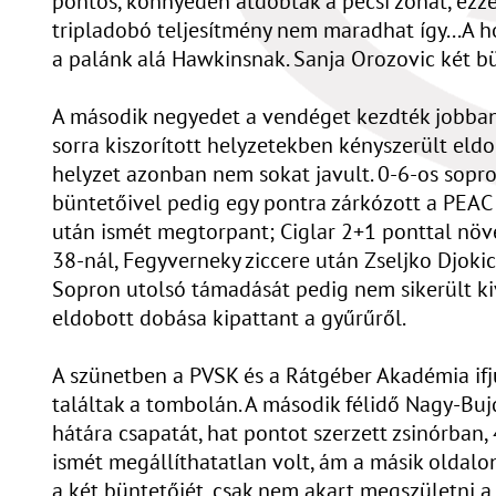
pontos, könnyedén átdobták a pécsi zónát, ezzel
tripladobó teljesítmény nem maradhat így...A h
a palánk alá Hawkinsnak. Sanja Orozovic két bü
A második negyedet a vendéget kezdték jobban, 
sorra kiszorított helyzetekben kényszerült eldo
helyzet azonban nem sokat javult. 0-6-os sopro
büntetőivel pedig egy pontra zárkózott a PEAC 
után ismét megtorpant; Ciglar 2+1 ponttal növe
38-nál, Fegyverneky ziccere után Zseljko Djokics
Sopron utolsó támadását pedig nem sikerült ki
eldobott dobása kipattant a gyűrűről.
A szünetben a PVSK és a Rátgéber Akadémia ifjú
találtak a tombolán. A második félidő Nagy-Bujd
hátára csapatát, hat pontot szerzett zsinórban
ismét megállíthatatlan volt, ám a másik oldalon
a két büntetőjét, csak nem akart megszületni a 