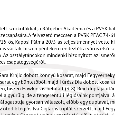
elt szurkolókkal, a Rátgéber Akadémia és a PVSK fiat
sszecsapására. A felvezető meccsen a PVSK PEAC 74-
5-ös, Kaposi Pálma 20/3-as teljesítménnyel vette ki 
s vártak, hiszen pénteken rendezték a város első sza
. Az osztálytáncokon mindenki bizonyított az ismerős
Pécs csapategységéről.
ara Krnjic dobott könnyű kosarat, majd Fegyverneky 
osarat egy büntetőből, majd Fűrész Dia dobott kosara
én, hiszen Hawkins is betalált (3-8). Reid duplája u
l a gyűrűig, de a tengerentúli légiósaink pontjaival 
válogatottja gyorsan válaszolt, előbb egy duplával, ma
z ötödik légiós Iva Ciglar is triplát szerzett, majd F