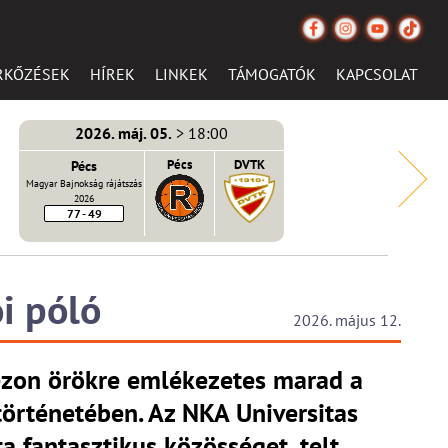
RKŐZÉSEK
HÍREK
LINKEK
TÁMOGATÓK
KAPCSOLAT
2026. máj. 05.
> 18:00
Pécs
Pécs
DVTK
Magyar Bajnokság rájátszás
2026
77 - 49
i póló
2026. május 12.
zon örökre emlékezetes marad a
történetében. Az NKA Universitas
a fantasztikus közösséget, telt