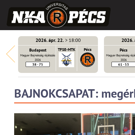
2026. ápr. 22.
> 18:00
2026. 
E-MTK
Budapest
TFSE-MTK
Pécs
Pécs
Magyar Bajnokság rájátszás
Magyar Bajnokság rájá
2026
2026
38 - 75
61 - 53
BAJNOKCSAPAT: megérke