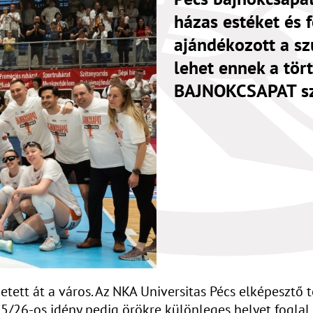
házas estéket és f
ajándékozott a sz
lehet ennek a tör
BAJNOKCSAPAT szu
etett át a város. Az NKA Universitas Pécs elképesztő t
25/26-os idény pedig örökre különleges helyet foglal