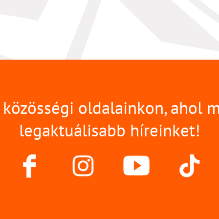
közösségi oldalainkon, ahol 
legaktuálisabb híreinket!