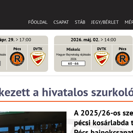
FŐOLDAL
CSAPAT
STÁB
JEGY/BÉRLET
MÉ
ápr. 29.
> 17:00
2026. máj. 02.
> 14:00
Pécs
DVTK
Miskolc
DVTK
Pécs
tszás
Magyar Bajnokság rájátszás
2026
60 - 66
zett a hivatalos szurkoló
A 2025/26-os sze
pécsi kosárlabda 
Pécs bajnokcsapat