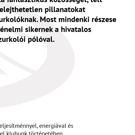
elejthetetlen pillanatokat
urkolóknak. Most mindenki részese
ténelmi sikernek a hivatalos
rkolói pólóval.
eljesítménnyel, energiával és
 el klubunk történetében.