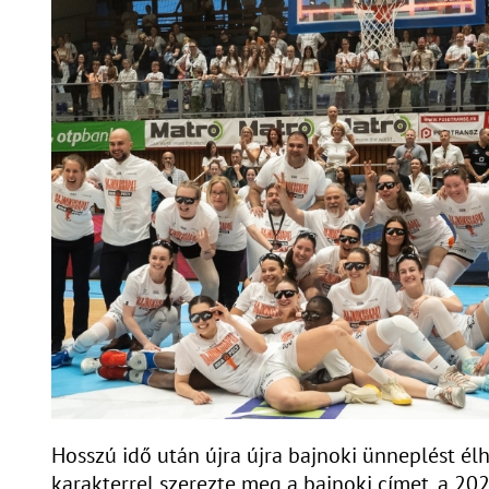
Hosszú idő után újra újra bajnoki ünneplést élh
karakterrel szerezte meg a bajnoki címet, a 20