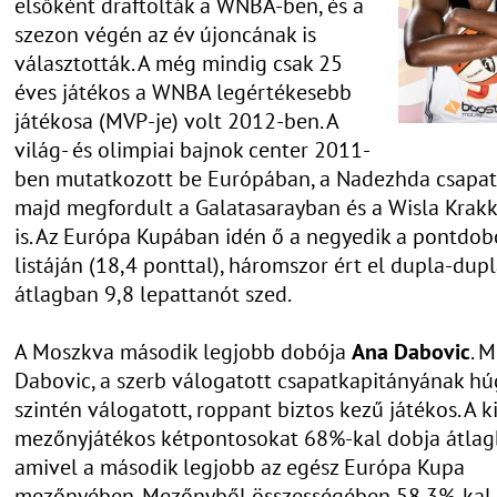
elsőként draftolták a WNBA-ben, és a
szezon végén az év újoncának is
választották. A még mindig csak 25
éves játékos a WNBA legértékesebb
játékosa (MVP-je) volt 2012-ben. A
világ- és olimpiai bajnok center 2011-
ben mutatkozott be Európában, a Nadezhda csapat
majd megfordult a Galatasarayban és a Wisla Krak
is. Az Európa Kupában idén ő a negyedik a pontdob
listáján (18,4 ponttal), háromszor ért el dupla-dupl
átlagban 9,8 lepattanót szed.
A Moszkva második legjobb dobója
Ana Dabovic
. M
Dabovic, a szerb válogatott csapatkapitányának h
szintén válogatott, roppant biztos kezű játékos. A k
mezőnyjátékos kétpontosokat 68%-kal dobja átlag
amivel a második legjobb az egész Európa Kupa
mezőnyében. Mezőnyből összességében 58,3%-kal 