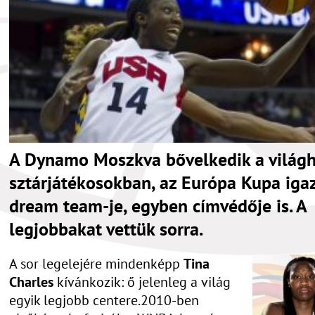
A Dynamo Moszkva bővelkedik a világh
sztárjátékosokban, az Európa Kupa igaz
dream team-je, egyben címvédője is. A
legjobbakat vettük sorra.
A sor legelejére mindenképp
Tina
Charles
kívánkozik: ő jelenleg a világ
egyik legjobb centere.2010-ben