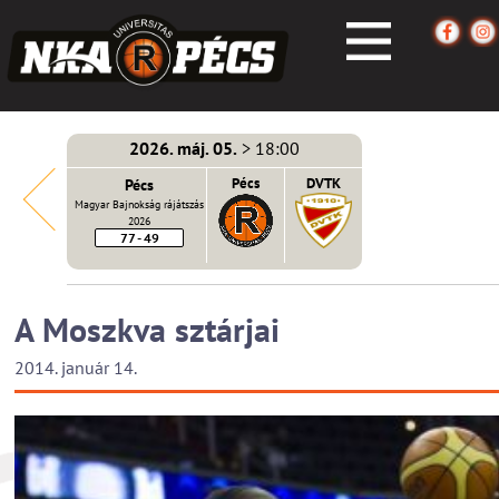
2026. máj. 05.
> 18:00
écs
Pécs
Pécs
DVTK
Magyar Bajnokság rájátszás
2026
77 - 49
A Moszkva sztárjai
2014. január 14.