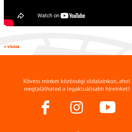
« vissza
Kövess minket közösségi oldalainkon, ahol
megtalálhatod a legaktuálisabb híreinket!