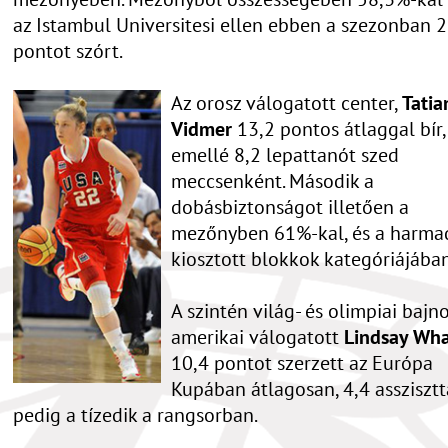
az Istambul Universitesi ellen ebben a szezonban 
pontot szórt.
Az orosz válogatott center,
Tatia
Vidmer
13,2 pontos átlaggal bír,
emellé 8,2 lepattanót szed
meccsenként. Második a
dobásbiztonságot illetően a
mezőnyben 61%-kal, és a harmad
kiosztott blokkok kategóriájában
A szintén világ- és olimpiai bajn
amerikai válogatott
Lindsay Wh
10,4 pontot szerzett az Európa
Kupában átlagosan, 4,4 asszisztt
pedig a tízedik a rangsorban.