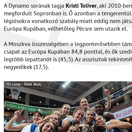
A Dynamo sorának tagja
Kristi Toliver
, aki 2010-be
megfordult Sopronban is. Ő azonban a tengerentúl
légiósokra vonatkozó szabály miatt eddig nem játs
Európa Kupában, vélhetőleg Pécsre sem utazik el.
A Moszkva összességében a legponterősebben tá
csapat az Európa Kupában 84,8 ponttal, és ők szedi
legtöbb lepattanót is (45,5). Az asszisztok tekintet
negyedikek (17,5).