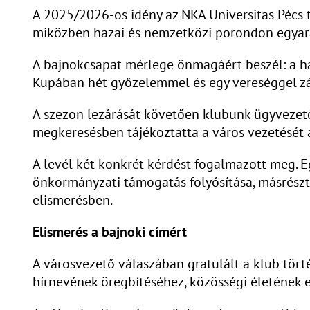
A 2025/2026-os idény az NKA Universitas Pécs t
miközben hazai és nemzetközi porondon egyará
A bajnokcsapat mérlege önmagáért beszél: a h
Kupában hét győzelemmel és egy vereséggel zá
A szezon lezárását követően klubunk ügyvezetőj
megkeresésben tájékoztatta a város vezetését 
A levél két konkrét kérdést fogalmazott meg. E
önkormányzati támogatás folyósítása, másrészt 
elismerésben.
Elismerés a bajnoki címért
A városvezető válaszában gratulált a klub tört
hírnevének öregbítéséhez, közösségi életének 