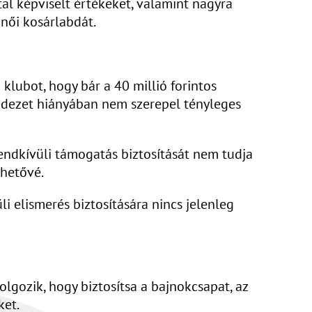
tal képviselt értékeket, valamint nagyra
 női kosárlabdát.
klubot, hogy bár a 40 millió forintos
fedezet hiányában nem szerepel tényleges
rendkívüli támogatás biztosítását nem tudja
ehetővé.
 elismerés biztosítására nincs jelenleg
lgozik, hogy biztosítsa a bajnokcsapat, az
ket.