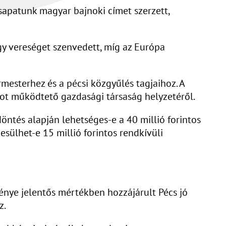
sapatunk magyar bajnoki címet szerzett,
y vereséget szenvedett, míg az Európa
mesterhez és a pécsi közgyűlés tagjaihoz. A
ot működtető gazdasági társaság helyzetéről.
öntés alapján lehetséges-e a 40 millió forintos
sülhet-e 15 millió forintos rendkívüli
ménye jelentős mértékben hozzájárult Pécs jó
z.