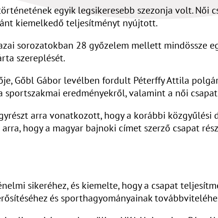
örténetének egyik legsikeresebb szezonja volt. Női c
nt kiemelkedő teljesítményt nyújtott.
azai sorozatokban 28 győzelem mellett mindössze eg
rta szereplését.
e, Gőbl Gábor levélben fordult Péterffy Attila polgár
a sportszakmai eredményekről, valamint a női csapat
gyrészt arra vonatkozott, hogy a korábbi közgyűlési d
arra, hogy a magyar bajnoki címet szerző csapat része
énelmi sikeréhez, és kiemelte, hogy a csapat teljesít
erősítéséhez és sporthagyományainak továbbviteléhe