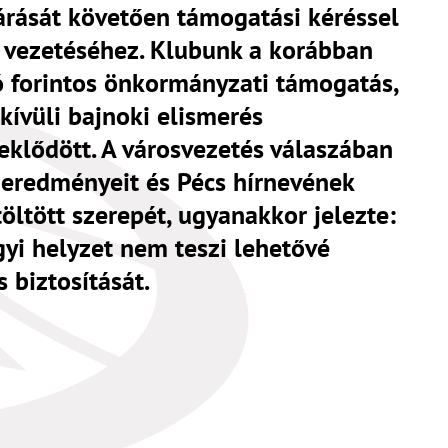
árását követően támogatási kéréssel
s vezetéséhez. Klubunk a korábban
ó forintos önkormányzati támogatás,
kívüli bajnoki elismerés
eklődött. A városvezetés válaszában
 eredményeit és Pécs hírnevének
öltött szerepét, ugyanakkor jelezte:
gyi helyzet nem teszi lehetővé
 biztosítását.