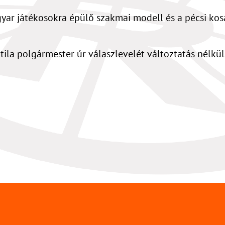
yar játékosokra épülő szakmai modell és a pécsi kos
ttila polgármester úr válaszlevelét változtatás nélkü