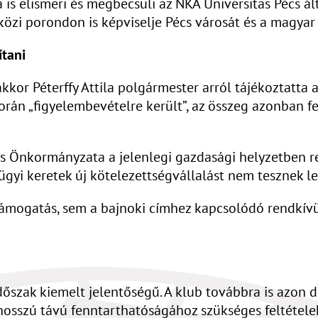
is elismeri és megbecsüli az NKA Universitas Pécs ál
közi porondon is képviselje Pécs városát és a magyar
ítani
r Péterffy Attila polgármester arról tájékoztatta a 
során „figyelembevételre került”, az összeg azonban 
áros Önkormányzata a jelenlegi gazdasági helyzetben 
nzügyi keretek új kötelezettségvállalást nem tesznek l
mogatás, sem a bajnoki címhez kapcsolódó rendkívüli
őszak kiemelt jelentőségű. A klub továbbra is azon do
hosszú távú fenntarthatóságához szükséges feltétele