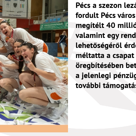
Pécs a szezon lez
fordult Pécs váro
megítélt 40 milli
valamint egy rend
lehetőségéről érd
méltatta a csapat
öregbítésében bet
a jelenlegi pénzü
további támogatás