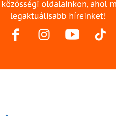
közösségi oldalainkon, ahol 
legaktuálisabb híreinket!