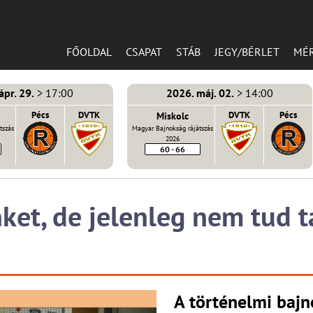
FŐOLDAL
CSAPAT
STÁB
JEGY/BÉRLET
MÉ
ápr. 29.
> 17:00
2026. máj. 02.
> 14:00
Pécs
DVTK
Miskolc
DVTK
Pécs
tszás
Magyar Bajnokság rájátszás
2026
60 - 66
nket, de jelenleg nem tud 
A történelmi bajn