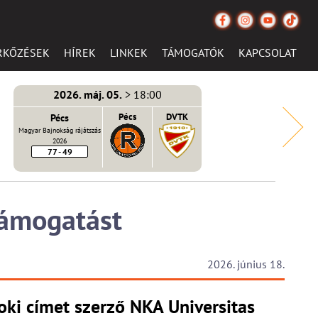
RKŐZÉSEK
HÍREK
LINKEK
TÁMOGATÓK
KAPCSOLAT
2026. máj. 05.
> 18:00
Pécs
Pécs
DVTK
Magyar Bajnokság rájátszás
2026
77 - 49
támogatást
2026. június 18.
oki címet szerző NKA Universitas