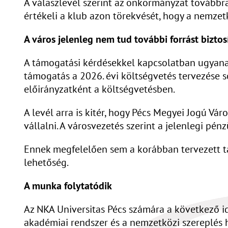
A válaszlevél szerint az önkormányzat továbbra 
értékeli a klub azon törekvését, hogy a nemzet
A város jelenleg nem tud további forrást biztos
A támogatási kérdésekkel kapcsolatban ugyanakko
támogatás a 2026. évi költségvetés tervezése 
előirányzatként a költségvetésben.
A levél arra is kitér, hogy Pécs Megyei Jogú V
vállalni. A városvezetés szerint a jelenlegi pé
Ennek megfelelően sem a korábban tervezett tá
lehetőség.
A munka folytatódik
Az NKA Universitas Pécs számára a következő id
akadémiai rendszer és a nemzetközi szereplés 